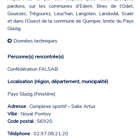
pardons, sur les communes d’Edern, Briec de l’Odet,
Gouezec, Trégourez, Leuc’han, Langolen, Landudal, Scaër
et dans l’Ouest de la commune de Quimper, limite du Pays
Glazig.
Données techniques
Personne(s) rencontrée(s)
Confédération FALSAB
Localisation (région, département, municipalité)
Pays Glazig (Finistère)
Adresse
: Complexe sportif – Salle Artus
Ville
: Noyal Pontivy
Code postal
: 56920
Téléphone
: 02.97.08.21.20