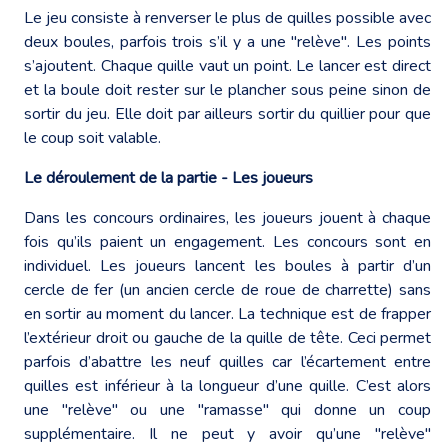
Le jeu consiste à renverser le plus de quilles possible avec
deux boules, parfois trois s’il y a une "relève". Les points
s’ajoutent. Chaque quille vaut un point. Le lancer est direct
et la boule doit rester sur le plancher sous peine sinon de
sortir du jeu. Elle doit par ailleurs sortir du quillier pour que
le coup soit valable.
Le déroulement de la partie - Les joueurs
Dans les concours ordinaires, les joueurs jouent à chaque
fois qu’ils paient un engagement. Les concours sont en
individuel. Les joueurs lancent les boules à partir d’un
cercle de fer (un ancien cercle de roue de charrette) sans
en sortir au moment du lancer. La technique est de frapper
l’extérieur droit ou gauche de la quille de tête. Ceci permet
parfois d’abattre les neuf quilles car l’écartement entre
quilles est inférieur à la longueur d’une quille. C’est alors
une "relève" ou une "ramasse" qui donne un coup
supplémentaire. Il ne peut y avoir qu’une "relève"