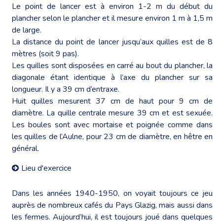
Le point de lancer est à environ 1-2 m du début du
plancher selon le plancher et il mesure environ 1 m à 1,5 m
de large.
La distance du point de lancer jusqu’aux quilles est de 8
mètres (soit 9 pas).
Les quilles sont disposées en carré au bout du plancher, la
diagonale étant identique à l’axe du plancher sur sa
longueur. Il y a 39 cm d’entraxe.
Huit quilles mesurent 37 cm de haut pour 9 cm de
diamètre. La quille centrale mesure 39 cm et est sexuée.
Les boules sont avec mortaise et poignée comme dans
les quilles de l’Aulne, pour 23 cm de diamètre, en hêtre en
général.
Lieu d'exercice
Dans les années 1940-1950, on voyait toujours ce jeu
auprès de nombreux cafés du Pays Glazig, mais aussi dans
les fermes. Aujourd’hui, il est toujours joué dans quelques