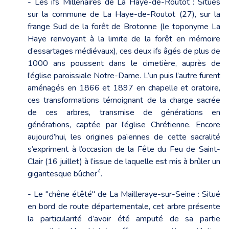
- Les ifs Millénaires de La Haye-de-Routot : Situés
sur la commune de La Haye-de-Routot (27), sur la
frange Sud de la forêt de Brotonne (le toponyme La
Haye renvoyant à la limite de la forêt en mémoire
d’essartages médiévaux), ces deux ifs âgés de plus de
1000 ans poussent dans le cimetière, auprès de
l’église paroissiale Notre-Dame. L’un puis l’autre furent
aménagés en 1866 et 1897 en chapelle et oratoire,
ces transformations témoignant de la charge sacrée
de ces arbres, transmise de générations en
générations, captée par l’église Chrétienne. Encore
aujourd’hui, les origines païennes de cette sacralité
s’expriment à l’occasion de la Fête du Feu de Saint-
Clair (16 juillet) à l’issue de laquelle est mis à brûler un
4
gigantesque bûcher
.
- Le "chêne étêté" de La Mailleraye-sur-Seine : Situé
en bord de route départementale, cet arbre présente
la particularité d’avoir été amputé de sa partie