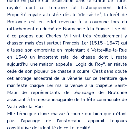
doute en partie son explication dans le statut de "forêt
royale" dont ce territoire fut historiquement doté.
7
Propriété royale attestée dès le VIe siècle
, la forêt de
Brotonne est en effet revenue à la couronne lors du
rattachement du duché de Normandie à la France. Il se dit
à ce propos que Charles VIII vint très régulièrement y
chasser, mais c’est surtout François 1er (1515 –1547) qui
a laissé son empreinte en implantant à Vatteville-la-Rue
en 1540 un important relai de chasse dont il reste
aujourd’hui une maison appelée "Logis du Roy", en réalité
celle de son piqueur de chasse à courre. C’est sans doute
cet ancrage ancestral de la vènerie sur ce territoire que
manifeste chaque 1er mai la venue à la chapelle Saint-
Maur de représentants de l’équipage de Brotonne
assistant à la messe inaugurale de la fête communale de
Vatteville-la-Rue.
Elle témoigne d’une chasse à courre qui, bien que n’étant
plus l’apanage de l’aristocratie, apparait toujours
constitutive de l’identité de cette localité.