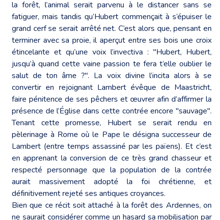
la forêt, l’animal serait parvenu à le distancer sans se
fatiguer, mais tandis qu’Hubert commençait à s’épuiser le
grand cerf se serait arrêté net. C’est alors que, pensant en
terminer avec sa proie, il aperçut entre ses bois une croix
étincelante et qu’une voix l’invectiva : "Hubert, Hubert,
jusqu’à quand cette vaine passion te fera t’elle oublier le
salut de ton âme ?". La voix divine l’incita alors à se
convertir en rejoignant Lambert évêque de Maastricht,
faire pénitence de ses pêchers et œuvrer afin d’affirmer la
présence de l’Église dans cette contrée encore "sauvage".
Tenant cette promesse, Hubert se serait rendu en
pèlerinage à Rome où le Pape le désigna successeur de
Lambert (entre temps assassiné par les païens). Et c’est
en apprenant la conversion de ce très grand chasseur et
respecté personnage que la population de la contrée
aurait massivement adopté la foi chrétienne, et
définitivement rejeté ses antiques croyances.
Bien que ce récit soit attaché à la forêt des Ardennes, on
ne saurait considérer comme un hasard sa mobilisation par