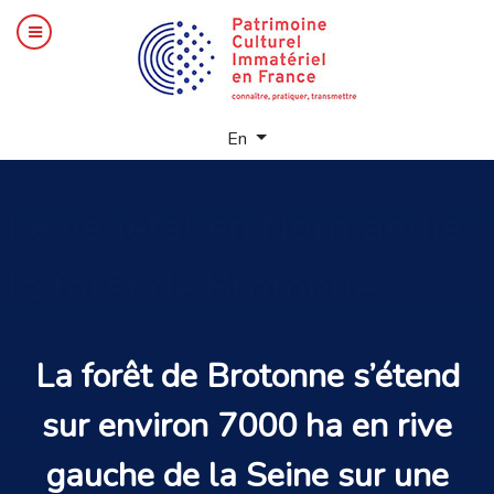
Select your language
En
Le
végétal en Normandie :
la forêt de Brotonne
La
forêt
de
Brotonne
s’étend
sur environ 7000 ha en rive
gauche de la
Seine
sur une