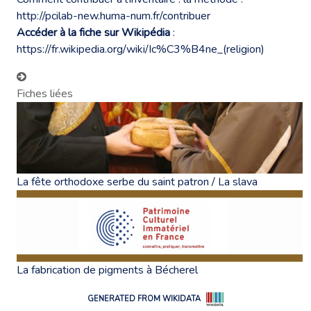
http://pcilab-new.huma-num.fr/contribuer
Accéder à la fiche sur Wikipédia
:
https://fr.wikipedia.org/wiki/Ic%C3%B4ne_(religion)
Fiches liées
La fête orthodoxe serbe du saint patron / La slava
La fabrication de pigments à Bécherel
GENERATED FROM WIKIDATA