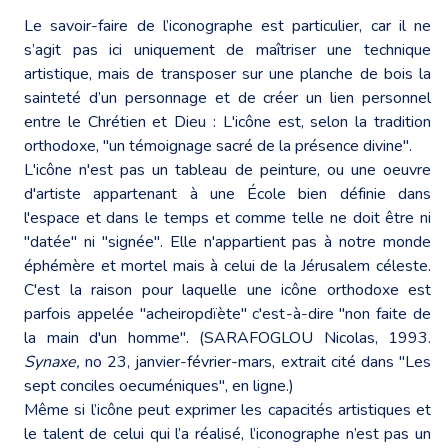
Le savoir-faire de l’iconographe est particulier, car il ne
s’agit pas ici uniquement de maîtriser une technique
artistique, mais de transposer sur une planche de bois la
sainteté d’un personnage et de créer un lien personnel
entre le Chrétien et Dieu : L'icône est, selon la tradition
orthodoxe, "un témoignage sacré de la présence divine".
L'icône n'est pas un tableau de peinture, ou une oeuvre
d'artiste appartenant à une École bien définie dans
l'espace et dans le temps et comme telle ne doit être ni
"datée" ni "signée". Elle n'appartient pas à notre monde
éphémère et mortel mais à celui de la Jérusalem céleste.
C'est la raison pour laquelle une icône orthodoxe est
parfois appelée "acheiropdïète" c'est-à-dire "non faite de
la main d'un homme". (SARAFOGLOU Nicolas, 1993.
Synaxe,
no 23, janvier-février-mars, extrait cité dans "Les
sept conciles oecuméniques",
en ligne
.)
Même si l’icône peut exprimer les capacités artistiques et
le talent de celui qui l’a réalisé, l’iconographe n’est pas un