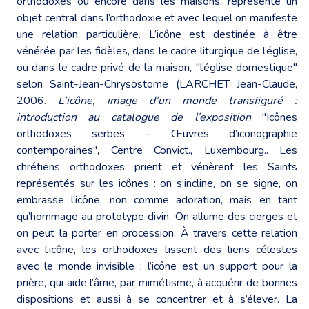
orthodoxes ou encore dans les maisons, représente un
objet central dans l’orthodoxie et avec lequel on manifeste
une relation particulière. L’icône est destinée à être
vénérée par les fidèles, dans le cadre liturgique de l’église,
ou dans le cadre privé de la maison, "l’église domestique"
selon Saint-Jean-Chrysostome (LARCHET Jean-Claude,
2006.
L’icône, image d’un monde transfiguré :
introduction au catalogue de l’exposition
"Icônes
orthodoxes serbes – Œuvres d’iconographie
contemporaines", Centre Convict., Luxembourg.. Les
chrétiens orthodoxes prient et vénèrent les Saints
représentés sur les icônes : on s’incline, on se signe, on
embrasse l’icône, non comme adoration, mais en tant
qu’hommage au prototype divin. On allume des cierges et
on peut la porter en procession. À travers cette relation
avec l’icône, les orthodoxes tissent des liens célestes
avec le monde invisible : l’icône est un support pour la
prière, qui aide l’âme, par mimétisme, à acquérir de bonnes
dispositions et aussi à se concentrer et à s’élever. La