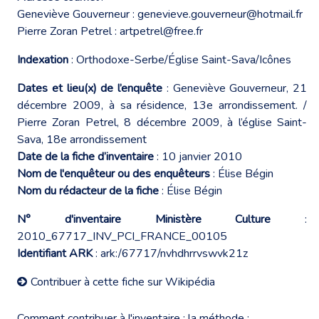
Geneviève Gouverneur :
genevieve.gouverneur@hotmail.fr
Pierre Zoran Petrel :
artpetrel@free.fr
Indexation
: Orthodoxe-Serbe/Église Saint-Sava/Icônes
Dates et lieu(x) de l’enquête
: Geneviève Gouverneur, 21
décembre 2009, à sa résidence, 13e arrondissement. /
Pierre Zoran Petrel, 8 décembre 2009, à l’église Saint-
Sava, 18e arrondissement
Date de la fiche d’inventaire
: 10 janvier 2010
Nom de l'enquêteur ou des enquêteurs
: Élise Bégin
Nom du rédacteur de la fiche
: Élise Bégin
N° d'inventaire Ministère Culture
:
2010_67717_INV_PCI_FRANCE_00105
Identifiant ARK
: ark:/67717/nvhdhrrvswvk21z
Contribuer à cette fiche sur Wikipédia
Comment contribuer à l'inventaire : la méthode :