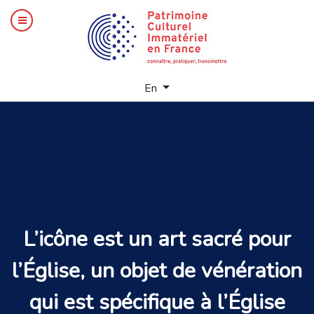
Select your language
En
La
fabrication des icônes,
ou iconographie
L’
icône
est un
art
sacré pour
l’Église, un objet de
vénération
qui est spécifique à l’Église