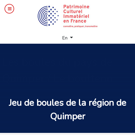
Select your language
En
Les
boules du pays de
Quimper / Le boultenn
Jeu de boules
de la région de
Quimper