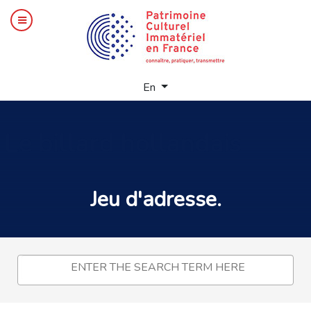
Select your language
En
Le
billard hollandais
Jeu d'adresse.