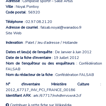
Adresse
: Complexe sportif – Salle Artus
Ville
: Noyal Pontivy
Code postal
: 56920
Téléphone
: 02.97.08.21.20
Adresse de courriel
:
falsab.noyal@wanadoo.fr
Site Web
Indexation
: Palet / Jeu d’adresse / Hollande
Dates et lieu(x) de l’enquête
: De Janvier à Juin 2012
Date de la fiche d’inventaire
: 19 Juillet 2012
Nom de l'enquêteur ou des enquêteurs
: Confédération
FALSAB
Nom du rédacteur de la fiche
: Confédération FALSAB
N° d'inventaire Ministère Culture
:
2012_67717_INV_PCI_FRANCE_00186
Identifiant ARK
: ark:/67717/nvhdhrrvswvk2cf
Contribuer à cette fiche sur Wikipédia