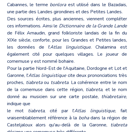
Cabannes, le terme
bonlora
est utilisé dans le Bazadais,
une partie des Landes girondines et des Petites Landes.
Des sources écrites, plus anciennes, viennent compléter
ces informations. Ainsi le
Dictionnaire de la Grande Lande
de Félix Arnaudin, grand folkloriste landais de la fin du
XIXe siècle, conforte, pour les Grandes et Petites landes,
les données de l'
Atlas linguistique
. Chalamina est
également cité pour quelques villages. Le joueur de
cornemuse y est nommé bohaire.
Pour la partie Nord-Est de l'Aquitaine, Dordogne et Lot et
Garonne, l'
Atlas linguistique
cite deux prononciations très
proches,
tiabreta
ou
tsabreta
. La cohérence entre le nom
de la cornemuse dans cette région,
tiabreta
, et le nom
donné au musicien sur une carte postale,
thiabretaire
,
indique que
le mot
tiabreta
, cité par l'
Atlas linguistique
, fait
vraisemblablement référence à la
boha
dans la région de
Casteljaloux alors qu'au-delà de la Garonne,
tiabreta
désigne une cornemuse très différente.