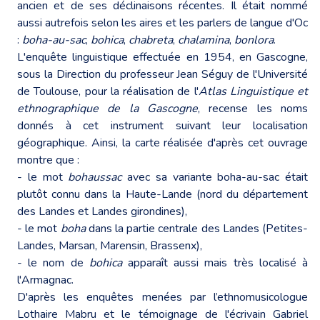
ancien et de ses déclinaisons récentes. Il était nommé
aussi autrefois selon les aires et les parlers de langue d'Oc
:
boha-au-sac
,
bohica
,
chabreta
,
chalamina
,
bonlora
.
L'enquête linguistique effectuée en 1954, en Gascogne,
sous la Direction du professeur Jean Séguy de l'Université
de Toulouse, pour la réalisation de l'
Atlas Linguistique et
ethnographique de la Gascogne
, recense les noms
donnés à cet instrument suivant leur localisation
géographique. Ainsi, la carte réalisée d'après cet ouvrage
montre que :
- le mot
bohaussac
avec sa variante boha-au-sac était
plutôt connu dans la Haute-Lande (nord du département
des Landes et Landes girondines),
- le mot
boha
dans la partie centrale des Landes (Petites-
Landes, Marsan, Marensin, Brassenx),
- le nom de
bohica
apparaît aussi mais très localisé à
l'Armagnac.
D'après les enquêtes menées par l’ethnomusicologue
Lothaire Mabru et le témoignage de l'écrivain Gabriel