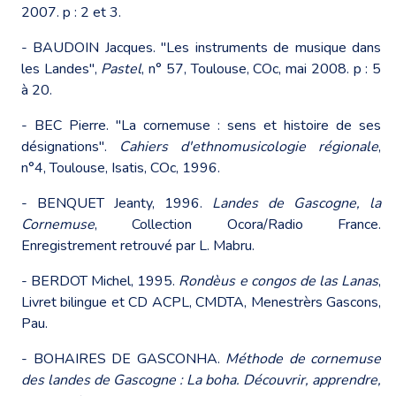
2007. p : 2 et 3.
- BAUDOIN Jacques. "Les instruments de musique dans
les Landes",
Pastel
, n° 57, Toulouse, COc, mai 2008. p : 5
à 20.
- BEC Pierre. "La cornemuse : sens et histoire de ses
désignations".
Cahiers d'ethnomusicologie régionale
,
n°4, Toulouse, Isatis, COc, 1996.
- BENQUET Jeanty, 1996.
Landes de Gascogne, la
Cornemuse
, Collection Ocora/Radio France.
Enregistrement retrouvé par L. Mabru.
- BERDOT Michel, 1995.
Rondèus e congos de las Lanas
,
Livret bilingue et CD ACPL, CMDTA, Menestrèrs Gascons,
Pau.
- BOHAIRES DE GASCONHA.
Méthode de cornemuse
des landes de Gascogne : La boha. Découvrir, apprendre,