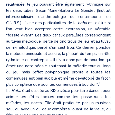
relativisée, le jeu pouvant être également rythmique sur
les deux tubes. Selon Marie-Barbara Le Gonidec (Institut
interdisciplinaire d'anthropologie du contemporain du
C.N.R.S.) : "Une des particularités de la
boha
est d'être, si
l'on veut bien accepter cette expression, un véritable
"fossile vivant". Les deux canaux parallèles correspondent
au tuyau mélodique, percé de cinq trous de jeu, et au tuyau
semi-mélodique, percé d'un seul trou. Ce dernier ponctue
la mélodie principale et assure, la plupart du temps, un rôle
rythmique en contrepoint. Il n'y a donc pas de bourdon qui
émet une note pédale soutenant la mélodie tout au long
du jeu, mais l'effet polyphonique propre à toutes les
cornemuses est bien audible et même développé de façon
1
plus complexe que pour les cornemuses à bourdon".
La
Boha
était utilisée au XIXe siècle pour faire danser, pour
animer les fêtes locales comme les passe-rues, les
maïades, les noces. Elle était pratiquée par un musicien
seul ou avec un ou deux compères jouant de la vielle, du