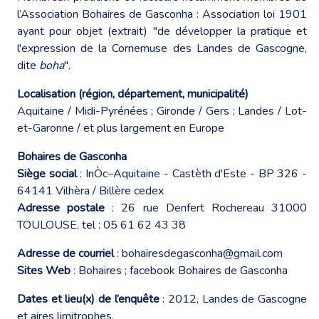
l’Association Bohaires de Gasconha : Association loi 1901
ayant pour objet (extrait) "de développer la pratique et
l'expression de la Cornemuse des Landes de Gascogne,
dite
boha
".
Localisation (région, département, municipalité)
Aquitaine / Midi-Pyrénées ; Gironde / Gers ; Landes / Lot-
et-Garonne / et plus largement en Europe
Bohaires de Gasconha
Siège social
: InÒc–Aquitaine - Castèth d'Este - BP 326 -
64141 Vilhèra / Billère cedex
Adresse postale
: 26 rue Denfert Rochereau 31000
TOULOUSE, tel : 05 61 62 43 38
Adresse de courriel
: bohairesdegasconha@gmail.com
Sites Web
:
Bohaires
;
facebook Bohaires de Gasconha
Dates et lieu(x) de l’enquête
: 2012, Landes de Gascogne
et aires limitrophes.