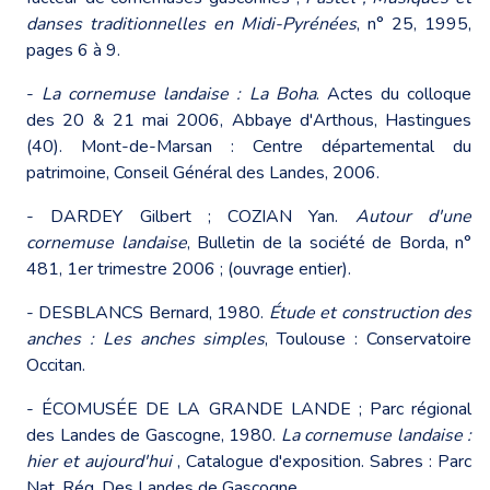
danses traditionnelles en Midi-Pyrénées
, n° 25, 1995,
pages 6 à 9.
-
La cornemuse landaise : La Boha
. Actes du colloque
des 20 & 21 mai 2006, Abbaye d'Arthous, Hastingues
(40). Mont-de-Marsan : Centre départemental du
patrimoine, Conseil Général des Landes, 2006.
- DARDEY Gilbert ; COZIAN Yan.
Autour d'une
cornemuse landaise
, Bulletin de la société de Borda, n°
481, 1er trimestre 2006 ; (ouvrage entier).
- DESBLANCS Bernard, 1980.
Étude et construction des
anches : Les anches simples
, Toulouse : Conservatoire
Occitan.
- ÉCOMUSÉE DE LA GRANDE LANDE ; Parc régional
des Landes de Gascogne, 1980.
La cornemuse landaise :
hier et aujourd'hui
, Catalogue d'exposition. Sabres : Parc
Nat. Rég. Des Landes de Gascogne.