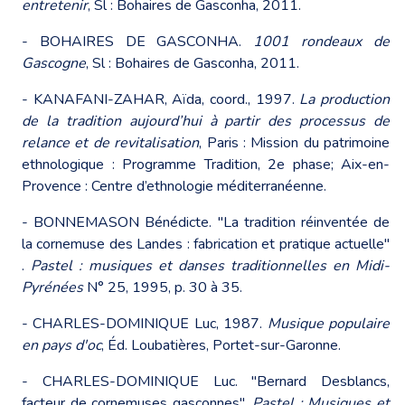
entretenir
, Sl : Bohaires de Gasconha, 2011.
- BOHAIRES DE GASCONHA.
1001 rondeaux de
Gascogne
, Sl : Bohaires de Gasconha, 2011.
- KANAFANI-ZAHAR, Aïda, coord., 1997.
La production
de la tradition aujourd’hui à partir des processus de
relance et de revitalisation
, Paris : Mission du patrimoine
ethnologique : Programme Tradition, 2e phase; Aix-en-
Provence : Centre d’ethnologie méditerranéenne.
- BONNEMASON Bénédicte. "La tradition réinventée de
la cornemuse des Landes : fabrication et pratique actuelle"
.
Pastel : musiques et danses traditionnelles en Midi-
Pyrénées
N° 25, 1995, p. 30 à 35.
- CHARLES-DOMINIQUE Luc, 1987.
Musique populaire
en pays d'oc
, Éd. Loubatières, Portet-sur-Garonne.
- CHARLES-DOMINIQUE Luc. "Bernard Desblancs,
facteur de cornemuses gasconnes",
Pastel ; Musiques et