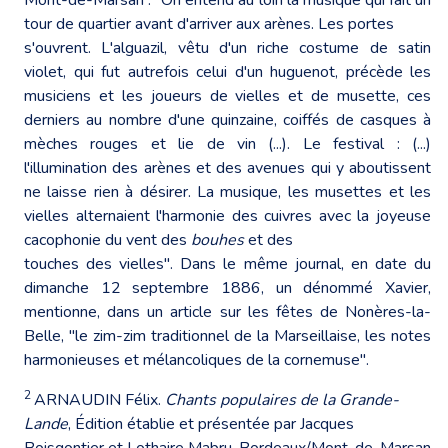
tour de quartier avant d'arriver aux arènes. Les portes
s'ouvrent. L'alguazil, vêtu d'un riche costume de satin
violet, qui fut autrefois celui d'un huguenot, précède les
musiciens et les joueurs de vielles et de musette, ces
derniers au nombre d'une quinzaine, coiffés de casques à
mèches rouges et lie de vin (...). Le festival : (...)
l'illumination des arènes et des avenues qui y aboutissent
ne laisse rien à désirer. La musique, les musettes et les
vielles alternaient l'harmonie des cuivres avec la joyeuse
cacophonie du vent des
bouhes
et des
touches des vielles". Dans le même journal, en date du
dimanche 12 septembre 1886, un dénommé Xavier,
mentionne, dans un article sur les fêtes de Nonères-la-
Belle, "le zim-zim traditionnel de la Marseillaise, les notes
harmonieuses et mélancoliques de la cornemuse".
2
ARNAUDIN Félix.
Chants populaires de la Grande-
Lande
, Édition établie et présentée par Jacques
Boisgontier et Lothaire Mabru, Bordeaux/Mont-de-Marsan