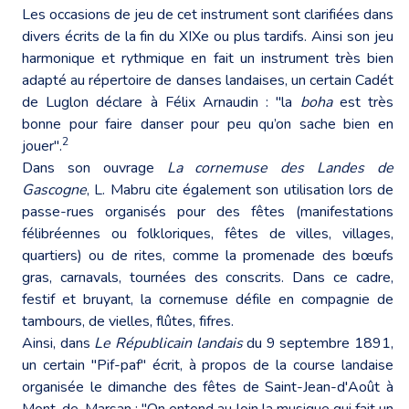
Les occasions de jeu de cet instrument sont clarifiées dans
divers écrits de la fin du XIXe ou plus tardifs. Ainsi son jeu
harmonique et rythmique en fait un instrument très bien
adapté au répertoire de danses landaises, un certain Cadét
de Luglon déclare à Félix Arnaudin : "la
boha
est très
bonne pour faire danser pour peu qu’on sache bien en
2
jouer".
Dans son ouvrage
La cornemuse des Landes de
Gascogne
, L. Mabru cite également son utilisation lors de
passe-rues organisés pour des fêtes (manifestations
félibréennes ou folkloriques, fêtes de villes, villages,
quartiers) ou de rites, comme la promenade des bœufs
gras, carnavals, tournées des conscrits. Dans ce cadre,
festif et bruyant, la cornemuse défile en compagnie de
tambours, de vielles, flûtes, fifres.
Ainsi, dans
Le Républicain landais
du 9 septembre 1891,
un certain "Pif-paf" écrit, à propos de la course landaise
organisée le dimanche des fêtes de Saint-Jean-d'Août à
Mont-de-Marsan : "On entend au loin la musique qui fait un