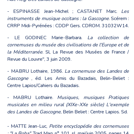
- ESPINASSE Jean-Michel ; CASTANET Marc.
Les
instruments de musique occitans : la Gascogne
. Scérem :
CRRP Midi-Pyrénées : CDDP Gers. CDROM. 31032W14.
- LE GODINEC Marie-Barbara.
La collection de
cornemuses du musée des civilisations de
l'Europe et de
la Méditerranée
. Sl, La Revue des Musées de France /
Revue du Louvre", 3 juin 2009.
- MABRU Lothaire, 1986.
La cornemuse des Landes de
Gascogne
, éd. Les Amis du Bazadais, Belin-Beliet :
Centre Lapios/Cahiers du Bazadais.
- MABRU Lothaire.
Musiques, musiques Pratiques
musicales en milieu rural (XIXe-XXe siècle) L'exemple
des Landes de Gascogne
, Belin Beliet : Centre Lapios. Sd.
- MATTE Jean-Luc,
Petite encyclopédie des cornemuses
: "La Boha"
, Trad Mag, n° 101, sl, mai/juin 2005, pages 14