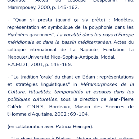
Marrimpouey, 2000, p. 145-162.
- "Quan s’i presta (quand ça s’y prête) : Modèles,
représentation et symbolique de la polyphonie dans les
Pyrénées gasconnes",
La vocalité dans les pays d’Europe
méridionale et dans le bassin méditerranéen
, Actes du
colloque international de La Napoule, Fondation La
Napoule/Université Nice-Sophia-Antipolis, Modal,
F.A.M.D.T., 2001, p. 145-169.
- "La tradition 'orale' du chant en Béarn : représentations
et stratégies linguistiques" in
Métamorphoses de la
Culture, Ritualités, temporalités et espaces dans les
politiques culturelles
, sous la direction de Jean-Pierre
Calède, C.N.R.S., Bordeaux, Maison des Sciences de
l'Homme d'Aquitaine, 2002 : 69-104.
(en collaboration avec Patricia Heiniger):
- "Le chant basque à l’église - Nature du couplet, culture