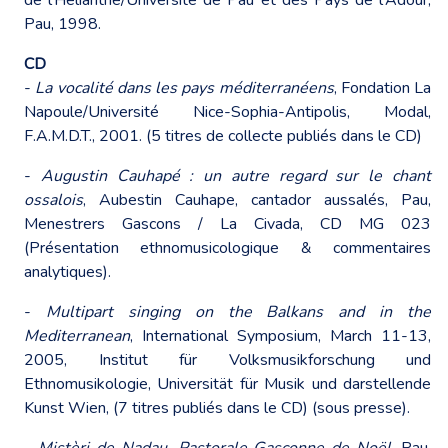
Pau, 1998.
CD
-
La vocalité dans les pays méditerranéens
, Fondation La
Napoule/Université Nice-Sophia-Antipolis, Modal,
F.A.M.D.T., 2001. (5 titres de collecte publiés dans le CD)
-
Augustin Cauhapé : un autre regard sur le chant
ossalois
, Aubestin Cauhape, cantador aussalés, Pau,
Menestrers Gascons / La Civada, CD MG 023
(Présentation ethnomusicologique & commentaires
analytiques).
-
Multipart singing on the Balkans and in the
Mediterranean
, International Symposium, March 11-13,
2005, Institut für Volksmusikforschung und
Ethnomusikologie, Universität für Musik und darstellende
Kunst Wien, (7 titres publiés dans le CD) (sous presse).
-
Mistèri de Nadau, Pastorale Gasconne de Noël
, Pau,