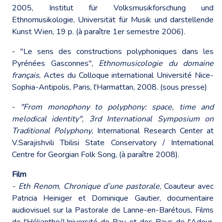
2005, Institut für Volksmusikforschung und
Ethnomusikologie, Universität für Musik und darstellende
Kunst Wien, 19 p. (à paraître 1er semestre 2006).
- "Le sens des constructions polyphoniques dans les
Pyrénées Gasconnes",
Ethnomusicologie du domaine
français
, Actes du Colloque international Université Nice-
Sophia-Antipolis, Paris, l'Harmattan, 2008. (sous presse)
-
"From monophony to polyphony: space, time and
melodical identity", 3rd International Symposium on
Traditional Polyphony
, International Research Center at
V.Sarajishvili Tbilisi State Conservatory / International
Centre for Georgian Folk Song, (à paraître 2008).
Film
- Eth Renom
,
Chronique d’une pastorale
, Coauteur avec
Patricia Heiniger et Dominique Gautier, documentaire
audiovisuel sur la Pastorale de Lanne-en-Barétous, Films
de l'Hélianthe/Université de Pau et des Pays de l'Adour,