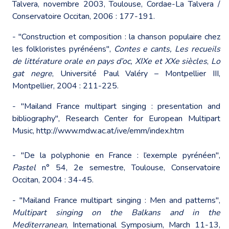
Talvera, novembre 2003, Toulouse, Cordae-La Talvera /
Conservatoire Occitan, 2006 : 177-191.
- "Construction et composition : la chanson populaire chez
les folkloristes pyrénéens",
Contes e cants, Les recueils
de littérature orale en pays d’oc, XIXe et XXe siècles
,
Lo
gat negre
, Université Paul Valéry – Montpellier III,
Montpellier, 2004 : 211-225.
- "Mailand France multipart singing : presentation and
bibliography", Research Center for European Multipart
Music,
http://www.mdw.ac.at/ive/emm/index.htm
- "De la polyphonie en France : l’exemple pyrénéen",
Pastel
n° 54, 2e semestre, Toulouse, Conservatoire
Occitan, 2004 : 34-45.
- "Mailand France multipart singing : Men and patterns",
Multipart singing on the Balkans and in the
Mediterranean
, International Symposium, March 11-13,