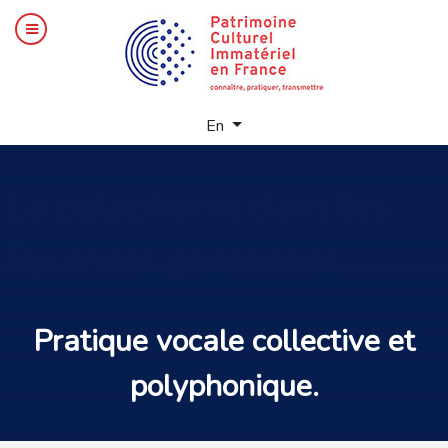
Select your language
En
La
polyphonie dans les
Pyrénées gasconnes
Pratique vocale
collective et
polyphonique.