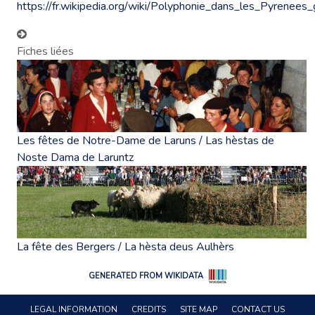
https://fr.wikipedia.org/wiki/Polyphonie_dans_les_Pyrenees
Fiches liées
Les fêtes de Notre-Dame de Laruns / Las hèstas de
Noste Dama de Laruntz
La fête des Bergers / La hèsta deus Aulhèrs
GENERATED FROM WIKIDATA
LEGAL INFORMATION
CREDITS
SITE MAP
CONTACT US