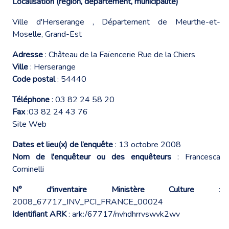
Localisation (région, département, municipalité)
Ville d'Herserange , Département de Meurthe-et-
Moselle, Grand-Est
Adresse
: Château de la Faïencerie Rue de la Chiers
Ville
: Herserange
Code postal
: 54440
Téléphone
: 03 82 24 58 20
Fax
:03 82 24 43 76
Site Web
Dates et lieu(x) de l’enquête
: 13 octobre 2008
Nom de l'enquêteur ou des enquêteurs
: Francesca
Cominelli
N° d'inventaire Ministère Culture
:
2008_67717_INV_PCI_FRANCE_00024
Identifiant ARK
: ark:/67717/nvhdhrrvswvk2wv