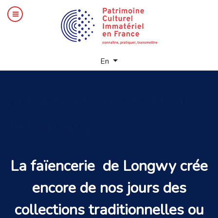
Select your language
En
La
fabrication des émaux
de Longwy
La
faïencerie
de Longwy crée
encore de nos jours des
collections
traditionnelles
ou