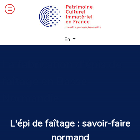
Select your language
En
La
fabrication d'épis de
faîtage en Basse-
Normandie
L'
épi de faîtage : savoir-faire
normand