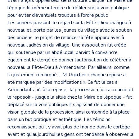
Etat français oppresseur de la culture basque. Le Maire de
l’époque fit même interdire de défiler sur la voie publique
pour éviter d’éventuels troubles à l’ordre public.
Les années passant, le regard sur la Fête-Dieu changea à
nouveau et, porté par les jeunes du village avec le soutien
des anciens, le projet de relancer la fête apparu avec à
nouveau l’adhésion du village. Une association fut créée
qui, soutenue par un abbé local, parvint à convaincre
également le clergé de donner l’autorisation de célébrer à
nouveau la Fête-Dieu à Armendarits. Par ailleurs, comme
l’a justement remarqué J.-M. Guilcher « chaque reprise a
été marquée par des modifications ». Ce fut le cas à
Armendarits où, à la reprise, la procession fut raccourcie et
le reposoir - jusque là situé chez le Maire de l’époque - fut
déplacé sur la voie publique. Il s’agissait de donner une
vision globale de la procession, ainsi cantonnée à la place,
dans un but pratique et esthétique. Les témoins
reconnaissent qu’il y avait plus de monde dans le cortège
avant et qu’aujourd'hui les gens ont tendance à observer la