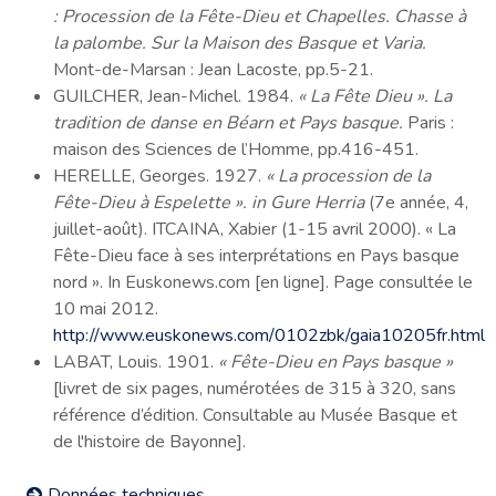
: Procession de la Fête-Dieu et Chapelles. Chasse à
la palombe. Sur la Maison des Basque et Varia.
Mont-de-Marsan : Jean Lacoste, pp.5-21.
GUILCHER, Jean-Michel. 1984.
« La Fête Dieu ». La
tradition de danse en Béarn et Pays basque.
Paris :
maison des Sciences de l’Homme, pp.416-451.
HERELLE, Georges. 1927.
« La procession de la
Fête-Dieu à Espelette ». in Gure Herria
(7e année, 4,
juillet-août). ITCAINA, Xabier (1-15 avril 2000). « La
Fête-Dieu face à ses interprétations en Pays basque
nord ». In Euskonews.com [en ligne]. Page consultée le
10 mai 2012.
http://www.euskonews.com/0102zbk/gaia10205fr.html
LABAT, Louis. 1901.
« Fête-Dieu en Pays basque »
[livret de six pages, numérotées de 315 à 320, sans
référence d’édition. Consultable au Musée Basque et
de l'histoire de Bayonne].
Données techniques