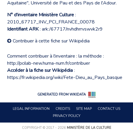
Aquitaine", Université de Pau et des Pays de l'Adour.
N° d'inventaire Ministère Culture
:
2010_67717_INV_PCI_FRANCE_00078
Identifiant ARK
: ark:/67717/nvhdhrrvswvk2r9
Contribuer à cette fiche sur Wikipédia
Comment contribuer à l'inventaire : la méthode :
http://pcilab-new.huma-num.fr/contribuer
Accéder à la fiche sur Wikipédia
:
https://fr.wikipedia.org/wiki/Fete-Dieu_au_Pays_basque
GENERATED FROM WIKIDATA
LEGAL INFORMATION
CREDITS
SITE MAP
CONTACT US
PRIVACY POLICY
COPYRIGHT © 2017 - 2026
MINISTÈRE DE LA CULTURE