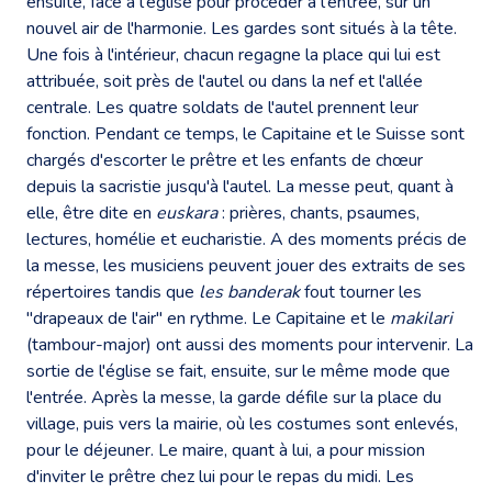
ensuite, face à l'église pour procéder à l'entrée, sur un
nouvel air de l'harmonie. Les gardes sont situés à la tête.
Une fois à l'intérieur, chacun regagne la place qui lui est
attribuée, soit près de l'autel ou dans la nef et l'allée
centrale. Les quatre soldats de l'autel prennent leur
fonction. Pendant ce temps, le Capitaine et le Suisse sont
chargés d'escorter le prêtre et les enfants de chœur
depuis la sacristie jusqu'à l'autel. La messe peut, quant à
elle, être dite en
euskara
: prières, chants, psaumes,
lectures, homélie et eucharistie. A des moments précis de
la messe, les musiciens peuvent jouer des extraits de ses
répertoires tandis que
les banderak
fout tourner les
"drapeaux de l'air" en rythme. Le Capitaine et le
makilari
(tambour-major) ont aussi des moments pour intervenir. La
sortie de l'église se fait, ensuite, sur le même mode que
l'entrée. Après la messe, la garde défile sur la place du
village, puis vers la mairie, où les costumes sont enlevés,
pour le déjeuner. Le maire, quant à lui, a pour mission
d'inviter le prêtre chez lui pour le repas du midi. Les