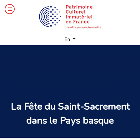
Select your language
En
La
fête-Dieu à
Armendarits / Besta Berri
La
Fête du Saint-Sacrement
dans le
Pays basque