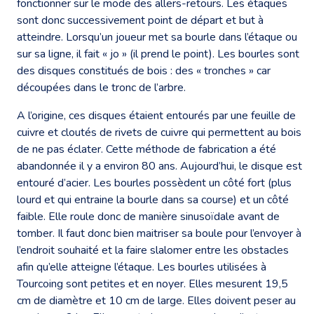
fonctionner sur le mode des allers-retours. Les étaques
sont donc successivement point de départ et but à
atteindre. Lorsqu’un joueur met sa bourle dans l’étaque ou
sur sa ligne, il fait « jo » (il prend le point). Les bourles sont
des disques constitués de bois : des « tronches » car
découpées dans le tronc de l’arbre.
A l’origine, ces disques étaient entourés par une feuille de
cuivre et cloutés de rivets de cuivre qui permettent au bois
de ne pas éclater. Cette méthode de fabrication a été
abandonnée il y a environ 80 ans. Aujourd’hui, le disque est
entouré d’acier. Les bourles possèdent un côté fort (plus
lourd et qui entraine la bourle dans sa course) et un côté
faible. Elle roule donc de manière sinusoïdale avant de
tomber. Il faut donc bien maitriser sa boule pour l’envoyer à
l’endroit souhaité et la faire slalomer entre les obstacles
afin qu’elle atteigne l’étaque. Les bourles utilisées à
Tourcoing sont petites et en noyer. Elles mesurent 19,5
cm de diamètre et 10 cm de large. Elles doivent peser au