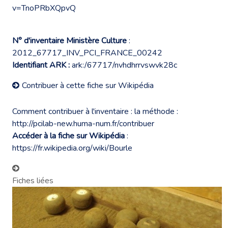
v=TnoPRbXQpvQ
N° d'inventaire Ministère Culture
:
2012_67717_INV_PCI_FRANCE_00242
Identifiant ARK :
ark:/67717/nvhdhrrvswvk28c
Contribuer à cette fiche sur Wikipédia
Comment contribuer à l'inventaire : la méthode :
http://pcilab-new.huma-num.fr/contribuer
Accéder à la fiche sur Wikipédia
:
https://fr.wikipedia.org/wiki/Bourle
Fiches liées