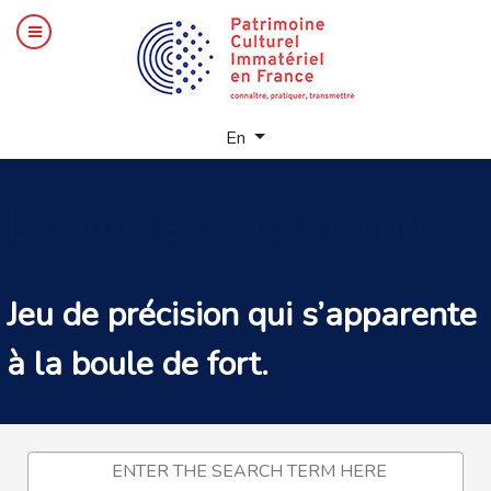
Select your language
En
La
bourle de Tourcoing
Jeu de précision qui s’apparente
à la
boule de fort.