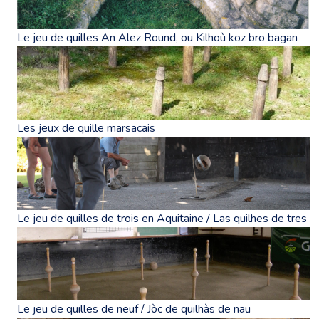
Le jeu de quilles An Alez Round, ou Kilhoù koz bro bagan
Les jeux de quille marsacais
Le jeu de quilles de trois en Aquitaine / Las quilhes de tres
Le jeu de quilles de neuf / Jòc de quilhàs de nau