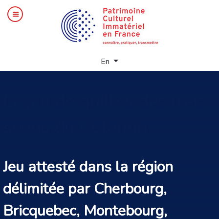
Select your language
En
Le
jeu de quilles des treis
soeus du Cotentin
Jeu attesté dans la région
délimitée par Cherbourg,
Bricquebec, Montebourg,