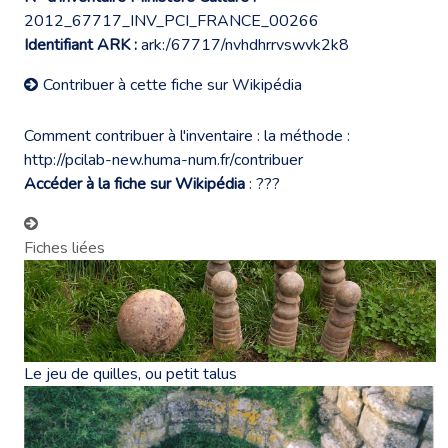
2012_67717_INV_PCI_FRANCE_00266
Identifiant ARK :
ark:/67717/nvhdhrrvswvk2k8
Contribuer à cette fiche sur Wikipédia
Comment contribuer à l'inventaire : la méthode :
http://pcilab-new.huma-num.fr/contribuer
Accéder à la fiche sur Wikipédia
:
???
Fiches liées
Le jeu de quilles, ou petit talus