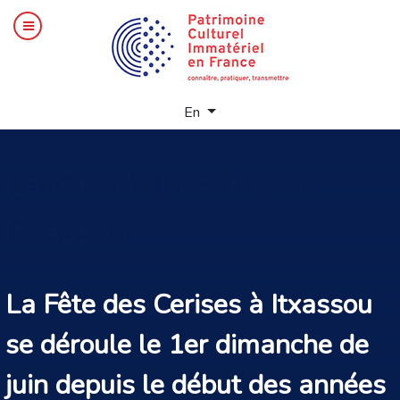
Select your language
En
La
fête de la cerise à
Itxassou
La Fête des Cerises à Itxassou
se déroule le 1er dimanche de
juin depuis le début des années