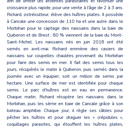
afin de limiter les atteintes parasitaires et favoriser une
croissance plus rapide, pour une vente à l'âge de 2 à 3 ans.
Richard, ostréiculteur, élève des huîtres plates. Il possède
à Cancale une concession de 110 ha et une autre dans le
Morbihan pour le captage des naissains dans la baie de
Quiberon et de Brest ; 80 % viennent de la baie du Mont-
Saint-Michel. Les naissains nés en juin 2018 ont été
semés en avril-mai. Richard emmène des casiers de
naissains sur coupelles chaulées provenant du Morbihan
pour faire des semis en mer. Il fait des semis tous les
jours, récupérés le matin à Quiberon, puis semés dans la
journée avec un équipier, soit un million de semis par
hectare. Une surface de mer est identifiée pour chaque
semis. Le parc d’huîtres est en eau en permanence.
Chaque matin, Richard récupère les naissains dans le
Morbihan, puis les sème en baie de Cancale grâce à son
bateau amphibie. Chaque jour, il règle ses câbles pour
pêcher les huîtres et pour draguer les « crépidules »,
coquillages parasites, qui étouffent les huîtres plates,