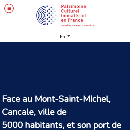
Select your language
En
L'élevage
des huîtres de
Cancale
Face au Mont-Saint-Michel,
Cancale, ville de
5000 habitants, et son port de