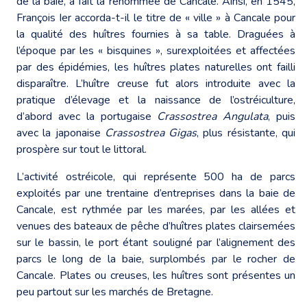
de la baie, a fait la renommée de Cancale. Ainsi, en 1545,
François Ier accorda-t-il le titre de « ville » à Cancale pour
la qualité des huîtres fournies à sa table. Draguées à
l’époque par les « bisquines », surexploitées et affectées
par des épidémies, les huîtres plates naturelles ont failli
disparaître. L’huître creuse fut alors introduite avec la
pratique d’élevage et la naissance de l’ostréiculture,
d’abord avec la portugaise
Crassostrea Angulata
, puis
avec la japonaise
Crassostrea Gigas
, plus résistante, qui
prospère sur tout le littoral.
L’activité ostréicole, qui représente 500 ha de parcs
exploités par une trentaine d’entreprises dans la baie de
Cancale, est rythmée par les marées, par les allées et
venues des bateaux de pêche d’huîtres plates clairsemées
sur le bassin, le port étant souligné par l’alignement des
parcs le long de la baie, surplombés par le rocher de
Cancale. Plates ou creuses, les huîtres sont présentes un
peu partout sur les marchés de Bretagne.