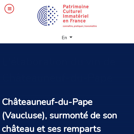
Select your language
En
L'élaboration
du vin de
Châteauneuf-du-Pape
Châteauneuf-du-Pape
(Vaucluse), surmonté de son
château et ses remparts