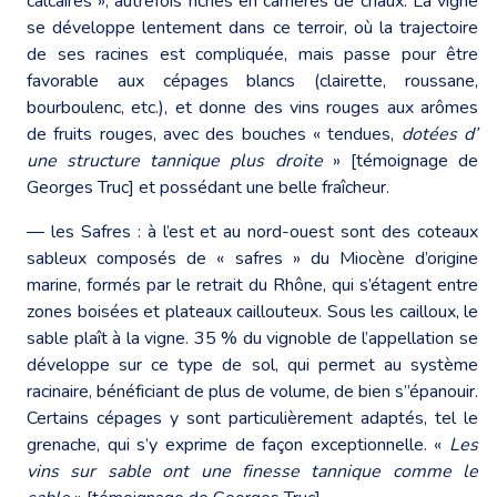
calcaires », autrefois riches en carrières de chaux. La vigne
se développe lentement dans ce terroir, où la trajectoire
de ses racines est compliquée, mais passe pour être
favorable aux cépages blancs (clairette, roussane,
bourboulenc, etc.), et donne des vins rouges aux arômes
de fruits rouges, avec des bouches « tendues,
dotées d’
une structure tannique plus droite
» [témoignage de
Georges Truc] et possédant une belle fraîcheur.
― les Safres : à l’est et au nord-ouest sont des coteaux
sableux composés de « safres » du Miocène d’origine
marine, formés par le retrait du Rhône, qui s’étagent entre
zones boisées et plateaux caillouteux. Sous les cailloux, le
sable plaît à la vigne. 35 % du vignoble de l’appellation se
développe sur ce type de sol, qui permet au système
racinaire, bénéficiant de plus de volume, de bien s’’épanouir.
Certains cépages y sont particulièrement adaptés, tel le
grenache, qui s’y exprime de façon exceptionnelle. «
Les
vins sur sable ont une finesse tannique comme le