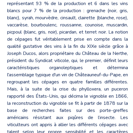
représentant 93 % de la production et 6 dans les vins
blancs pour 7 % de la production : grenache (noir, gris,
blanc), syrah, mourvèdre, cinsault, clairette (blanche, rose),
vaccarèse, bourboulenc, roussanne, counoise, muscardin,
picpoul (blanc, gris, noir), picardan, et terret noir. La notion
de cépages fut véritablement prise en compte dans la
qualité gustative des vins à la fin du XIXe siècle grâce à
Joseph Ducos, alors propriétaire du Château de la Nerthe,
président du Syndicat viticole, qui, le premier, définit leurs
caractéristiques organoleptiques et détermina
l'assemblage typique d'un vin de Châteauneuf-du-Pape, en
regroupant les cépages en quatre familles différentes.
Mais, à la suite de la crise du phylloxera, un puceron
rapporté des États-Unis, qui décima le vignoble en 1866,
la reconstruction du vignoble se fit à partir de 1878 sur la
base de recherches faites sur des porte-greffes
américains résistant aux piqûres de l’insecte. Les
viticulteurs ont appris à allier les différents cépages avec
talent selon leur propre sensibilité et les caractères