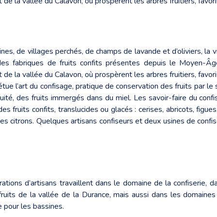
e la vallée du Calavon, où prospèrent les arbres fruitiers, favorisan
s, de villages perchés, de champs de lavande et d’oliviers, la vi
es fabriques de fruits confits présentes depuis le Moyen-Âge.
e la vallée du Calavon, où prospèrent les arbres fruitiers, favorisa
ue l’art du confisage, pratique de conservation des fruits par le 
iquité, des fruits immergés dans du miel. Les savoir-faire du co
s fruits confits, translucides ou glacés : cerises, abricots, figue
les citrons. Quelques artisans confiseurs et deux usines de confi
ns d’artisans travaillent dans le domaine de la confiserie, dans
ruits de la vallée de la Durance, mais aussi dans les domaines d
e pour les bassines.