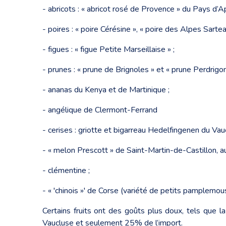
- abricots : « abricot rosé de Provence » du Pays d’A
- poires : « poire Cérésine », « poire des Alpes Sartea
- figues : « figue Petite Marseillaise » ;
- prunes : « prune de Brignoles » et « prune Perdrigon
- ananas du Kenya et de Martinique ;
- angélique de Clermont-Ferrand
- cerises : griotte et bigarreau Hedelfingenen du Vau
- « melon Prescott » de Saint-Martin-de-Castillon, a
- clémentine ;
- « 'chinois »' de Corse (variété de petits pamplemou
Certains fruits ont des goûts plus doux, tels que l
Vaucluse et seulement 25% de l’import.