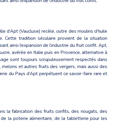
t ainsi l’expansion de l’industrie du fruit confit.
lle d’Apt (Vaucluse) recèle, outre des moulins d’huile
 Cette tradition séculaire provient de la situation
nt ainsi l’expansion de l’industrie du fruit confit. Apt,
sucre, avérée en Italie puis en Provence, alternative à
nfisage sont toujours scrupuleusement respectés dans
s, melons et autres fruits des vergers, mais aussi des
serie du Pays d’Apt perpétuent ce savoir-faire rare et
 la fabrication des fruits confits, des nougats, des
e la poterie alimentaire, de la tabletterie pour les