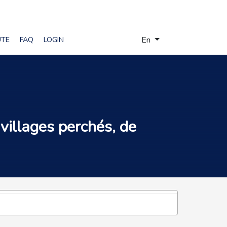
Select your language
UTE
FAQ
LOGIN
En
villages perchés, de