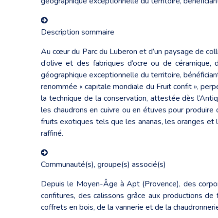
géographique exceptionnelle du territoire, bénéficiant d
Description sommaire
Au cœur du Parc du Luberon et d’un paysage de colline
d’olive et des fabriques d’ocre ou de céramique, d
géographique exceptionnelle du territoire, bénéficiant d
renommée « capitale mondiale du Fruit confit », perpét
la technique de la conservation, attestée dès l’Ant
les chaudrons en cuivre ou en étuves pour produire de
fruits exotiques tels que les ananas, les oranges et 
raffiné.
Communauté(s), groupe(s) associé(s)
Depuis le Moyen-Âge à Apt (Provence), des corporatio
confitures, des calissons grâce aux productions de f
coffrets en bois, de la vannerie et de la chaudronneri