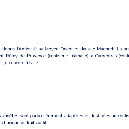
l depuis l’Antiquité au Moyen-Orient et dans le Maghreb. La pra
int-Rémy-de-Provence (confiserie Lilamand), à Carpentras (confi
e), ou encore à Nice.
aines variétés sont particulièrement adaptées et destinées au con
t unique du fruit confit :