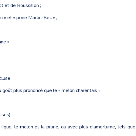
pt et de Roussillon ;
u » et « poire Martin-Sec » ;
ne » ;
cluse
u goût plus prononcé que le « melon charentais » ;
sses).
a figue, le melon et la prune, ou avec plus d’amertume, tels q