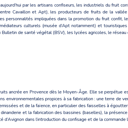
urd’hui par les artisans confiseurs, les industriels du fruit conf
ntre Cavaillon et Apt), les producteurs de fruits de la vallée
 les personnalités impliquées dans la promotion du fruit confit, l
es médiateurs culturels (musée d’Apt notamment) et touristiques 
u Bulletin de santé végétal (BSV), les lycées agricoles, le réseau
fruits ancrée en Provence dès le Moyen-Âge. Elle se perpétue e
ons environnementales propices à sa fabrication : une terre de ve
ernissées et de la faïence, en particulier des faisselles à égoutte
 dinanderie et la fabrication des bassines (baselles), la présence
té d’Avignon dans l’introduction du confisage et de la commande li