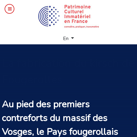
Select your language
En
La
fabrication du kirsch de
Fougerolles
Au pied des premiers
contreforts du massif des
Vosges, le Pays fougerollais