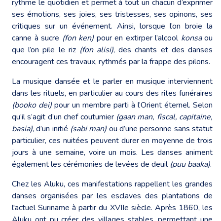
rythme le quotidien et permet à tout un chacun d’exprimer
ses émotions, ses joies, ses tristesses, ses opinons, ses
critiques sur un événement. Ainsi, lorsque l’on broie la
canne à sucre
(fon ken)
pour en extirper l’alcool
konsa
ou
que l’on pile le riz
(fon alisi)
, des chants et des danses
encouragent ces travaux, rythmés par la frappe des pilons.
La musique dansée et le parler en musique interviennent
dans les rituels, en particulier au cours des rites funéraires
(booko dei)
pour un membre parti à l’Orient éternel. Selon
qu’il s’agit d’un chef coutumier
(gaan man, fiscal, capitaine,
basia)
, d’un initié
(sabi man)
ou d’une personne sans statut
particulier, ces nuitées peuvent durer en moyenne de trois
jours à une semaine, voire un mois. Les danses animent
également les cérémonies de levées de deuil
(puu baaka)
.
Chez les Aluku, ces manifestations rappellent les grandes
danses organisées par les esclaves des plantations de
l'actuel Suriname à partir du XVIIe siècle. Après 1860, les
Aluku ont pu créer des villages stables, permettant une