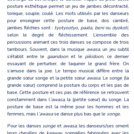
posture esthétique permet un jeu de jambes décontracté,
tonique, souple, coulé. Les mots utilisés par les danseurs
pour enseigner cette posture de base, dos cambré,
jambes fléchies sont :
tyotyootyo, paata, beni
ou
dyokoti
,
selon le degré de fléchissement. L’ensemble des
percussions animant ces trois danses se compose de trois
tambours. Souvent, dans la musique
awasa
, un jeu subtil
s’établit entre le
gaandoon
et le
pikidoon
, ce dernier
essayant de perturber, de taquiner le grand frère. On
s’amuse dans la joie. Le tempo musical diffère entre la
grande sœur songe et la petite sœur
awasa
. Le songe (la
grande sœur) comprend la posture du corps et les pas de
base. Cette posture et ces pas de référence se retrouvent
constamment dans l
’awasa
, la (petite sœur) du songe. La
posture de base est la même pour les hommes et les
femmes, mais l
’awasa
se danse plus bas que le
songe
.
Pour les danses
songe
et
awasa
, les danseurs/ses ornent
leurs chevilles de
kaaway
, sonnailles fabriquées avec les