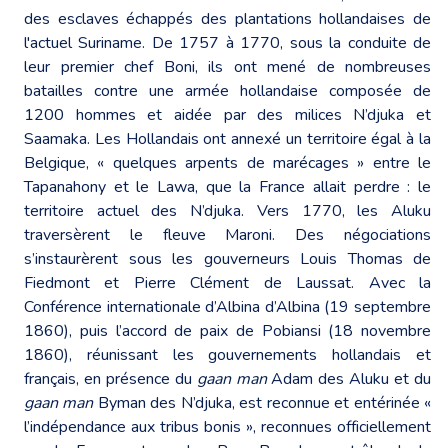
des esclaves échappés des plantations hollandaises de
l'actuel Suriname. De 1757 à 1770, sous la conduite de
leur premier chef Boni, ils ont mené de nombreuses
batailles contre une armée hollandaise composée de
1200 hommes et aidée par des milices N’djuka et
Saamaka. Les Hollandais ont annexé un territoire égal à la
Belgique, « quelques arpents de marécages » entre le
Tapanahony et le Lawa, que la France allait perdre : le
territoire actuel des N’djuka. Vers 1770, les Aluku
traversèrent le fleuve Maroni. Des négociations
s’instaurèrent sous les gouverneurs Louis Thomas de
Fiedmont et Pierre Clément de Laussat. Avec la
Conférence internationale d’Albina d’Albina (19 septembre
1860), puis l’accord de paix de Pobiansi (18 novembre
1860), réunissant les gouvernements hollandais et
français, en présence du
gaan man
Adam des Aluku et du
gaan man
Byman des N’djuka, est reconnue et entérinée «
l’indépendance aux tribus bonis », reconnues officiellement