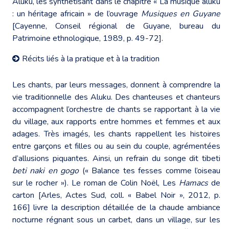
Aluku, les synthétisant dans le chapitre « La musique aluku
: un héritage africain » de l’ouvrage
Musiques en Guyane
[Cayenne, Conseil régional de Guyane, bureau du
Patrimoine ethnologique, 1989, p. 49-72].
Récits liés à la pratique et à la tradition
Les chants, par leurs messages, donnent à comprendre la
vie traditionnelle des Aluku. Des chanteuses et chanteurs
accompagnent l’orchestre de chants se rapportant à la vie
du village, aux rapports entre hommes et femmes et aux
adages. Très imagés, les chants rappellent les histoires
entre garçons et filles ou au sein du couple, agrémentées
d’allusions piquantes. Ainsi, un refrain du songe dit tibeti
beti naki en gogo
(« Balance tes fesses comme l’oiseau
sur le rocher »). Le roman de Colin Noël, Les
Hamacs
de
carton [Arles, Actes Sud, coll. « Babel Noir », 2012, p.
166] livre la description détaillée de la chaude ambiance
nocturne régnant sous un carbet, dans un village, sur les