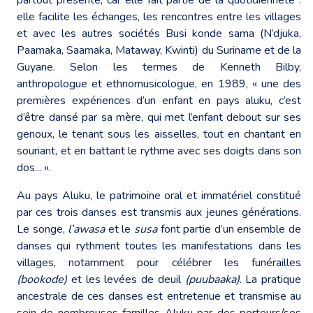
elle facilite les échanges, les rencontres entre les villages
et avec les autres sociétés Busi konde sama (N’djuka,
Paamaka, Saamaka, Mataway, Kwinti) du Suriname et de la
Guyane. Selon les termes de Kenneth Bilby,
anthropologue et ethnomusicologue, en 1989, « une des
premières expériences d’un enfant en pays aluku, c’est
d’être dansé par sa mère, qui met l’enfant debout sur ses
genoux, le tenant sous les aisselles, tout en chantant en
souriant, et en battant le rythme avec ses doigts dans son
dos... ».
Au pays Aluku, le patrimoine oral et immatériel constitué
par ces trois danses est transmis aux jeunes générations.
Le songe,
l’awasa
et le
susa
font partie d’un ensemble de
danses qui rythment toutes les manifestations dans les
villages, notamment pour célébrer les funérailles
(bookode)
et les levées de deuil
(puubaaka)
. La pratique
ancestrale de ces danses est entretenue et transmise au
sein de nombreuses familles Aluku par des porteurs/ses