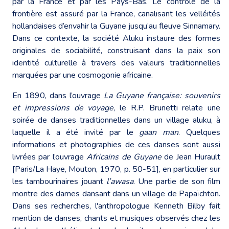
par la France et par les Pays-Bas. Le contrôle de la
frontière est assuré par la France, canalisant les velléités
hollandaises d’envahir la Guyane jusqu’au fleuve Sinnamary.
Dans ce contexte, la société Aluku instaure des formes
originales de sociabilité, construisant dans la paix son
identité culturelle à travers des valeurs traditionnelles
marquées par une cosmogonie africaine.
En 1890, dans l’ouvrage
La Guyane française: souvenirs
et impressions de voyage
, le R.P. Brunetti relate une
soirée de danses traditionnelles dans un village aluku, à
laquelle il a été invité par le
gaan man
. Quelques
informations et photographies de ces danses sont aussi
livrées par l’ouvrage
Africains de Guyane
de Jean Hurault
[Paris/La Haye, Mouton, 1970, p. 50-51], en particulier sur
les tambourinaires jouant
l’awasa
. Une partie de son film
montre des dames dansant dans un village de Papaïchton.
Dans ses recherches, l'anthropologue Kenneth Bilby fait
mention de danses, chants et musiques observés chez les