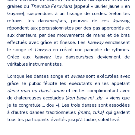
graines du
Thevetia Peruviana
(appelé « laurier jaune » en
Guyane), suspendues à un tissage de cordes. Selon les
refrains, les danseurs/ses, pourvus de ces
kaaway
,
répondent aux percussionnistes par des pas appropriés et
aux chanteurs, par des mouvements de mains et de bras
effectués avec grâce et finesse. Les
kaaway
enrichissent
le songe et
l’awasa
en créant une panoplie de rythmes.
Grâce aux
kaaway
, les danseurs/ses deviennent de
véritables instrumentistes.
Lorsque les danses songe et
awasa
sont exécutées avec
grâce, le public félicite les exécutants en les appelant
dansi man ou dansi uman
et en les complimentant avec
de chaleureuses accolades (
kon basa mi…du
: « viens que
je te congratule…, dou »). Les trois danses sont associées
à d’autres danses traditionnelles
(mato, tuka)
, qui gardent
tous les participants éveillés jusqu’à l’aube, soleil levé.