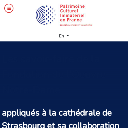
Select your language
En
Les
savoir-faire de la
Fondation de l’Oeuvre
Notre-Dame
appliqués à la cathédrale de
Strasbourg et sa collaboration