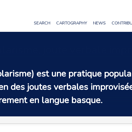
SEARCH
CARTOGRAPHY
NEWS
CONTRIB
ularisme, joute verbale imp
larisme) est une pratique populai
 en des joutes verbales improvisé
ièrement en langue basque.