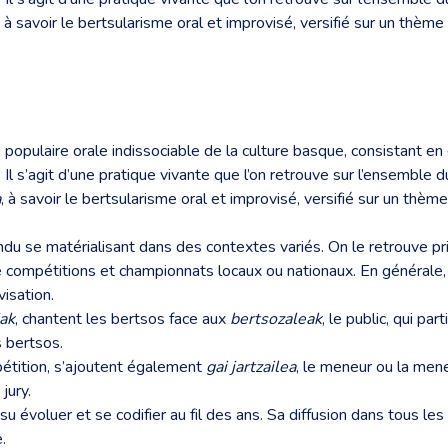
 à savoir le bertsularisme oral et improvisé, versifié sur un thè
 populaire orale indissociable de la culture basque, consistant e
l s’agit d’une pratique vivante que l’on retrouve sur l’ensemble d
a
, à savoir le bertsularisme oral et improvisé, versifié sur un th
u se matérialisant dans des contextes variés. On le retrouve pri
 compétitions et championnats locaux ou nationaux. En générale, 
visation.
iak
, chantent les bertsos face aux
bertsozaleak
, le public, qui p
es bertsos.
étition, s’ajoutent également
gai jartzailea
, le meneur ou la men
e jury.
u évoluer et se codifier au fil des ans. Sa diffusion dans tous les
.