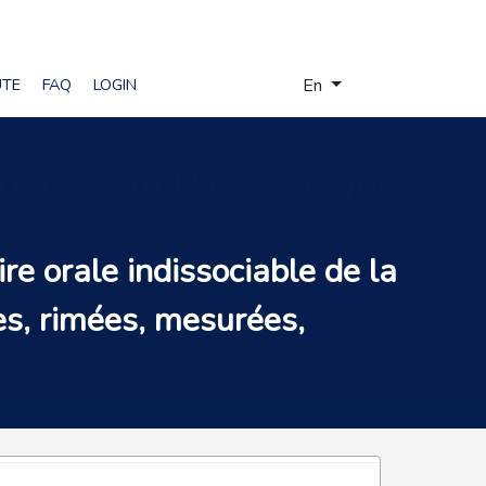
Select your language
UTE
FAQ
LOGIN
En
rovisée au Pays basque
re orale indissociable de la
es, rimées, mesurées,