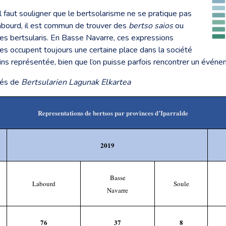
l faut souligner que le bertsolarisme ne se pratique pas
abourd, il est commun de trouver des
bertso saios
ou
 des bertsularis. En Basse Navarre, ces expressions
es occupent toujours une certaine place dans la société
ins représentée, bien que l’on puisse parfois rencontrer un événe
tés de
Bertsularien Lagunak Elkartea
Representations de bertsos par provinces d’Iparralde
2019
Basse
Labourd
Soule
Navarre
76
37
8