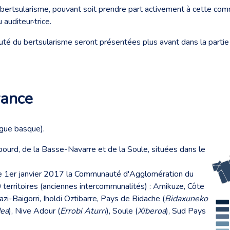
 bertsularisme, pouvant soit prendre part activement à cette comm
 auditeur·trice.
té du bertsularisme seront présentées plus avant dans la partie c
rance
gue basque).
abourd, de la Basse-Navarre et de la Soule, situées dans le
le 1er janvier 2017 la Communauté d'Agglomération du
rritoires (anciennes intercommunalités) : Amikuze, Côte
razi-Baigorri, Iholdi Oztibarre, Pays de Bidache (
Bidaxuneko
dea
), Nive Adour (
Errobi Aturri
), Soule (
Xiberoa
), Sud Pays