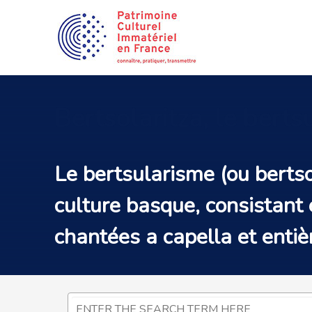
Bertsolaritza,
le berts
Le bertsularisme (ou bertso
culture basque, consistant
chantées a capella et ent