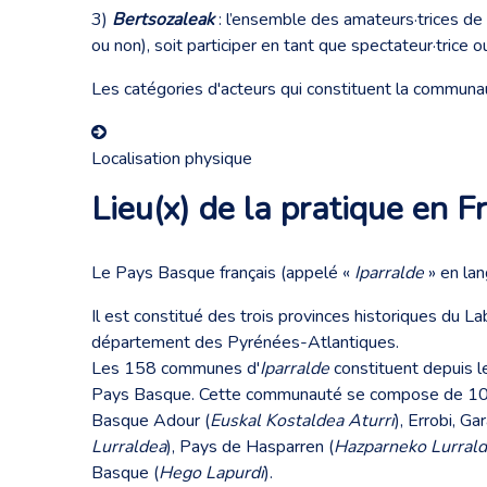
3)
Bertsozaleak
: l’ensemble des amateurs·trices de
ou non), soit participer en tant que spectateur·trice ou
Les catégories d'acteurs qui constituent la communau
Localisation physique
Lieu(x) de la pratique en F
Le Pays Basque français (appelé «
Iparralde
» en lan
Il est constitué des trois provinces historiques du L
département des Pyrénées-Atlantiques.
Les 158 communes d'
Iparralde
constituent depuis 
Pays Basque. Cette communauté se compose de 10 te
Basque Adour (
Euskal Kostaldea Aturri
), Errobi, Ga
Lurraldea
), Pays de Hasparren (
Hazparneko Lurral
Basque (
Hego Lapurdi
).