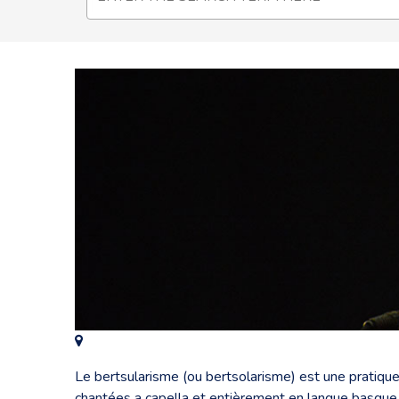
Le bertsularisme (ou bertsolarisme) est une pratique
chantées a capella et entièrement en langue basque. I