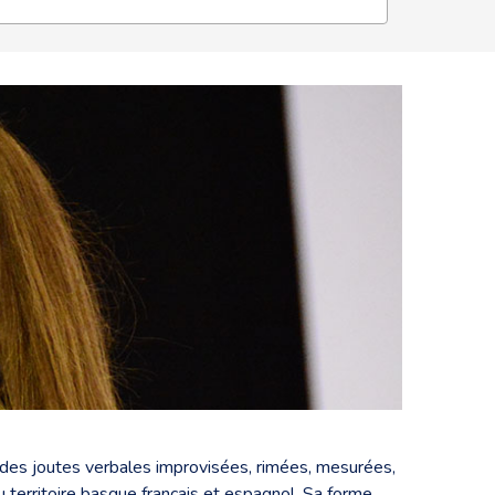
n des joutes verbales improvisées, rimées, mesurées,
u territoire basque français et espagnol. Sa forme