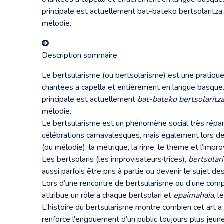
principale est actuellement bat-bateko bertsolaritza,
mélodie.
Description sommaire
Le bertsularisme (ou bertsolarisme) est une pratique
chantées a capella et entièrement en langue basque. I
principale est actuellement
bat-bateko bertsolaritz
mélodie.
Le bertsularisme est un phénomène social très répand
célébrations carnavalesques, mais également lors de
(ou mélodie), la métrique, la rime, le thème et l’impro
Les bertsolaris (les improvisateurs·trices),
bertsolar
aussi parfois être pris à partie ou devenir le sujet d
Lors d’une rencontre de bertsularisme ou d’une comp
attribue un rôle à chaque bertsolari et
epaimahaia
, l
L'histoire du bertsularisme montre combien cet art a s
renforce l'engouement d’un public toujours plus jeune