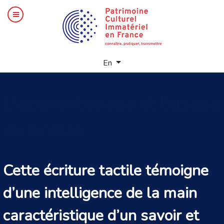
Select your language
En
L'apprentissage
et l'usage
du braille
Cette écriture tactile témoigne
d’une intelligence de la main
caractéristique d’un savoir et