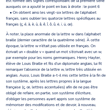
est formée des signes correspondant de la première série
auxquels on a ajouté le point en bas à droite : le point 6
• On obtient ainsi les vingt-six lettres de l’alphabet
français, sans oublier les quatorze lettres spécifiques au
français (ç, é, à, è, ù, â, ê, î, ô, û, ë, ï, ü, œ).
À noter, la place anormale de la lettre w dans l’alphabet
braille (dernier caractère de la quatrième série). À cette
époque, la lettre w n’était pas utilisée en français. On
écrivait un « double v » quand un mot s’écrivait avec un w,
par exemple pour les noms germaniques. Henry Hayter,
élève de Louis Braille et fils d’un diplomate anglais, lui fit
remarquer l’absence de la lettre w, lettre très utilisée en
anglais. Aussi, Louis Braille a-t-il mis cette lettre à la fin de
son système, après les lettres propres à la langue
française (ç, œ, lettres accentuées) afin de ne pas être
obligé de refaire, en partie, son système d’écriture,
d’obliger les personnes ayant appris son système de
mémoriser des modifications et de devoir, à nouveau,