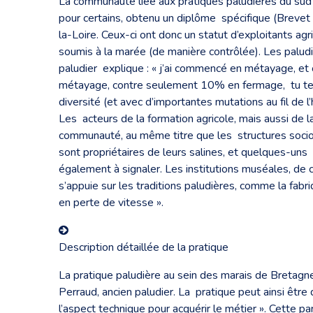
La communauté liée aux pratiques paludières du sud B
pour certains, obtenu un diplôme spécifique (Brevet
la-Loire. Ceux-ci ont donc un statut d’exploitants agric
soumis à la marée (de manière contrôlée). Les paludi
paludier explique : « j’ai commencé en métayage, e
métayage, contre seulement 10% en fermage, tu te re
diversité (et avec d’importantes mutations au fil de l’
Les acteurs de la formation agricole, mais aussi de 
communauté, au même titre que les structures socio-
sont propriétaires de leurs salines, et quelques-uns 
également à signaler. Les institutions muséales, de c
s’appuie sur les traditions paludières, comme la fabr
en perte de vitesse ».
Description détaillée de la pratique
La pratique paludière au sein des marais de Bretagne
Perraud, ancien paludier. La pratique peut ainsi être d
l’aspect technique pour acquérir le métier ». Cette p