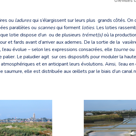
chevilles 
ires ou
ladures
qui s’élargissent sur leurs plus grands côtés. On
gées parallèles ou
scannes
qui forment
loties
. Les loties rassem
haque lotie dispose d’un ou de plusieurs
trémet(s)
où la production
 tour et fards avant d’arriver aux adernes. De la sortie de la vasiè
 l’eau évolue – selon les expressions consacrées, elle
tourne
ou 
e palier. Le paludier agit sur ces dispositifs pour moduler la hau
tmosphériques et en anticipant leurs évolutions. Ainsi, l’eau en 
e saumure, elle est distribuée aux œillets par le biais d’un cana