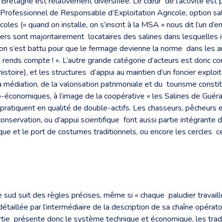
retagne est relativement diversifiée. Le cœur de l’activité est pr
 Professionnel de Responsable d’Exploitation Agricole, option sa
oles (« quand on installe, on s’inscrit à la MSA » nous dit l’un d’en
ers sont majoritairement locataires des salines dans lesquelles 
t on s’est battu pour que le fermage devienne la norme dans les
nds compte ! ». L’autre grande catégorie d’acteurs est donc cons
histoire), et les structures d’appui au maintien d’un foncier exploi
la médiation, de la valorisation patrimoniale et du tourisme cons
économiques, à l’image de la coopérative « les Salines de Guéran
pratiquent en qualité de double-actifs. Les chasseurs, pêcheurs e
onservation, ou d’appui scientifique font aussi partie intégrante 
ique et le port de costumes traditionnels, ou encore les cercles 
 sud suit des règles précises, même si « chaque paludier travail
étaillée par l’intermédiaire de la description de sa chaîne opératoi
artie présente donc le système technique et économique, les tradit