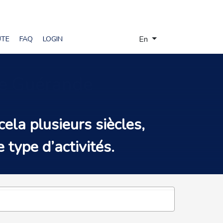
Select your language
UTE
FAQ
LOGIN
En
 de Guérande
cela plusieurs siècles,
 type d’activités.