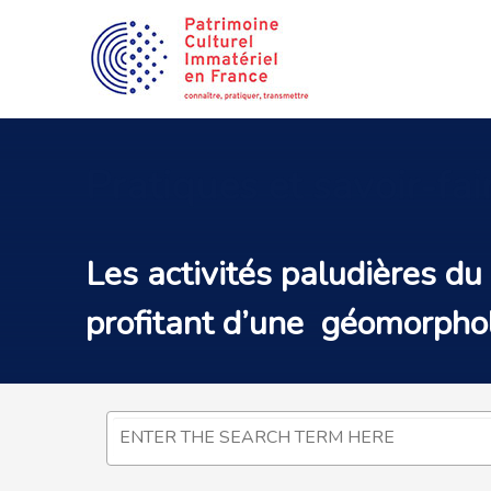
Pratiques
et savoir-fa
Les activités paludières du
profitant d’une géomorpholo