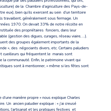
atiqué par des paludiers professionnels, qui ont,
liculture) de la Chambre d’agriculture des Pays-de-
tre eux), bien qu’ils exercent au sein d’un territoire
ils travaillent, généralement sous fermage. Un
 années 1970. On devait 33% de notre récolte en
tituée des propriétaires fonciers, dans leur
table (gestion des digues, curages, réseau viaire, …).
tituent des groupes également importants de la
de », des négociants divers, etc. Certains paludiers
t cueilleurs qui fréquentent le marais sont
de la communauté. Enfin, le patrimoine vivant qui
celtiques sont à mentionner, « même si les fêtes sont
le d’une manière propre » nous explique Charles
re. Un ancien paludier explique : « j’ai creusé
ions, l’artisanat et les pratiques festives et