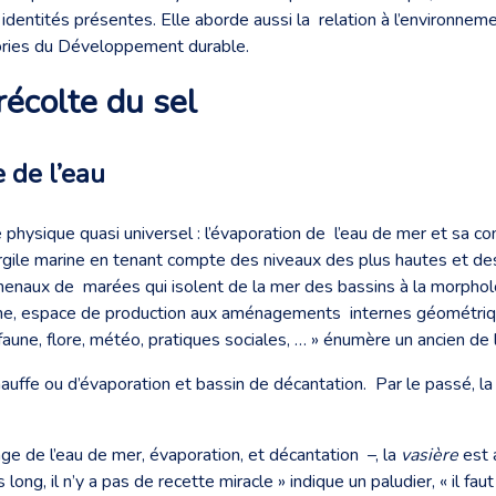
identités présentes. Elle aborde aussi la relation à l’environnemen
héories du Développement durable.
récolte du sel
e de l’eau
ysique quasi universel : l’évaporation de l’eau de mer et sa conc
ile marine en tenant compte des niveaux des plus hautes et des 
henaux de marées qui isolent de la mer des bassins à la morphol
aline, espace de production aux aménagements internes géométriqu
, faune, flore, météo, pratiques sociales, … » énumère un ancien de
chauffe ou d’évaporation et bassin de décantation. Par le passé, la
e de l’eau de mer, évaporation, et décantation –, la
vasière
est 
long, il n’y a pas de recette miracle » indique un paludier, « il faut