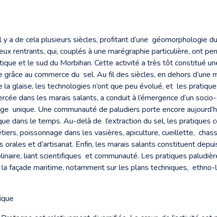
 y a de cela plusieurs siècles, profitant d’une géomorphologie du 
ux rentrants, qui, couplés à une marégraphie particulière, ont per
ntique et le sud du Morbihan. Cette activité a très tôt constitué u
nte grâce au commerce du sel. Au fil des siècles, en dehors d’u
e la glaise, les technologies n’ont que peu évolué, et les prati
ercée dans les marais salants, a conduit à l’émergence d’un socio
sage unique. Une communauté de paludiers porte encore aujourd’hui 
ique dans le temps. Au-delà de l’extraction du sel, les pratiques
 étiers, poissonnage dans les vasières, apiculture, cueillette, ch
 orales et d’artisanat. Enfin, les marais salants constituent depui
naire, liant scientifiques et communauté. Les pratiques paludièr
 la façade maritime, notamment sur les plans techniques, ethno-lin
tique