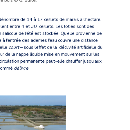
de bois © G. Buron.
 dénombre de 14 à 17 œillets de marais à l’hectare.
blent entre 4 et 30 œillets. Les loties sont des
 salicole de l’été est stockée. Qu’elle provienne de
re à l’entrée des adernes l’eau couvre une distance
elle
court
– sous l’effet de la déclivité artificielle du
teur de la nappe liquide mise en mouvement sur les
circulation permanente peut-elle chauffer jusqu’aux
l nommé
délivre.