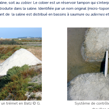
aline, soit au
cobier
. Le cobier est un réservoir tampon qui s’interpo
troduite dans la saline. Identifiée par un nom original (micro-to
tant de la saline est distribué en bassins à saumure ou
adernes
et
r un trémet en Batz © G.
Système de contrôle 