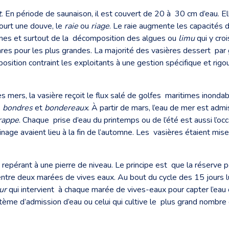
t
. En période de saunaison, il est couvert de 20 à 30 cm d’eau. El
ourt une douve, le
raie
ou
riage
. Le raie augmente les capacités de
ines et surtout de la décomposition des algues ou
limu
qui y croi
tares pour les plus grandes. La majorité des vasières dessert par
osition contraint les exploitants à une gestion spécifique et rigo
 mers, la vasière reçoit le flux salé de golfes maritimes inon
s
bondres
et
bondereaux
. À partir de mars, l’eau de mer est ad
rappe
. Chaque prise d’eau du printemps ou de l’été est aussi l’occ
age avaient lieu à la fin de l’automne. Les vasières étaient mises
 repérant à une pierre de niveau. Le principe est que la réserve 
 entre deux marées de vives eaux. Au bout du cycle des 15 jours l
ur
qui intervient à chaque marée de vives-eaux pour capter l’eau
tème d’admission d’eau ou celui qui cultive le plus grand nombre d’