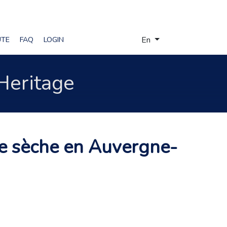
Select your language
UTE
FAQ
LOGIN
En
 Heritage
rre sèche en Auvergne-