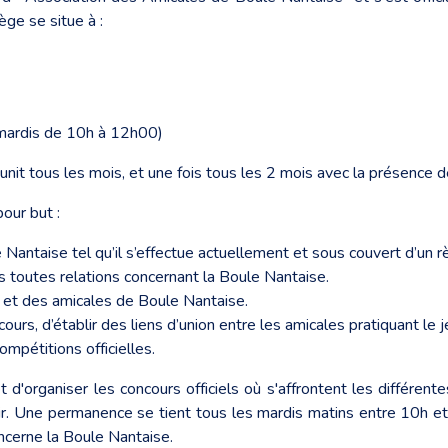
ge se situe à :
mardis de 10h à 12h00)
t tous les mois, et une fois tous les 2 mois avec la présence d
our but :
 Nantaise tel qu’il s’effectue actuellement et sous couvert d’un 
cs toutes relations concernant la Boule Nantaise.
s et des amicales de Boule Nantaise.
ours, d’établir des liens d’union entre les amicales pratiquant le
mpétitions officielles.
 d'organiser les concours officiels où s'affrontent les différent
nir. Une permanence se tient tous les mardis matins entre 10h e
ncerne la Boule Nantaise.