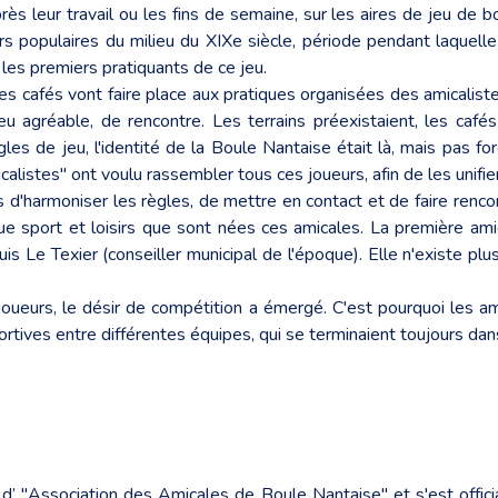
rès leur travail ou les fins de semaine, sur les aires de jeu de bo
s populaires du milieu du XIXe siècle, période pendant laquell
é les premiers pratiquants de ce jeu.
des cafés vont faire place aux pratiques organisées des amicalis
ieu agréable, de rencontre. Les terrains préexistaient, les ca
es de jeu, l'identité de la Boule Nantaise était là, mais pas fo
icalistes" ont voulu rassembler tous ces joueurs, afin de les unifi
 d'harmoniser les règles, de mettre en contact et de faire rencont
que sport et loisirs que sont nées ces amicales. La première am
is Le Texier (conseiller municipal de l'époque). Elle n'existe plu
joueurs, le désir de compétition a émergé. C'est pourquoi les am
portives entre différentes équipes, qui se terminaient toujours da
 "Association des Amicales de Boule Nantaise" et s'est official