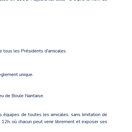
e tous les Présidents d'amicales.
règlement unique.
 jeu de Boule Nantaise.
es équipes de toutes les amicales, sans limitation de
t 12h, où chacun peut venir librement et exposer ses