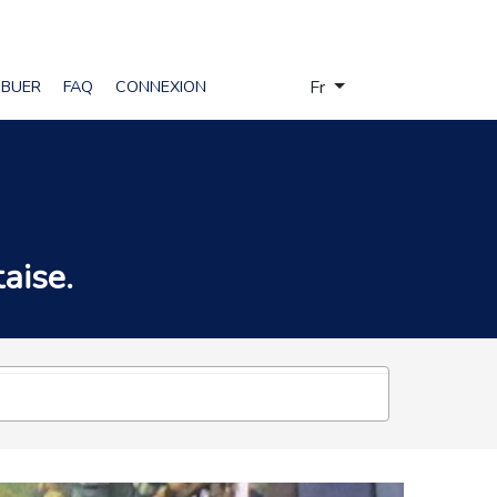
Sélectionnez votre langue
IBUER
FAQ
CONNEXION
Fr
aise.