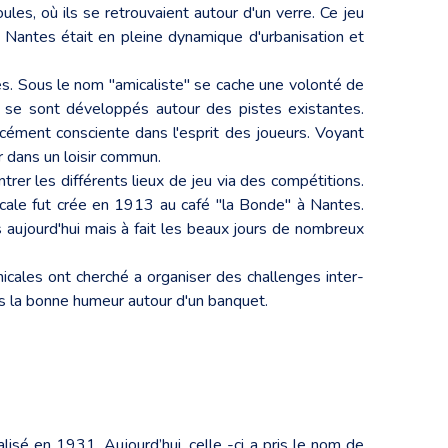
ules, où ils se retrouvaient autour d'un verre. Ce jeu
e Nantes était en pleine dynamique d'urbanisation et
tes. Sous le nom "amicaliste" se cache une volonté de
fés se sont développés autour des pistes existantes.
rcément consciente dans l'esprit des joueurs. Voyant
er dans un loisir commun.
rer les différents lieux de jeu via des compétitions.
icale fut crée en 1913 au café "la Bonde" à Nantes.
s aujourd'hui mais à fait les beaux jours de nombreux
icales ont cherché a organiser des challenges inter-
ns la bonne humeur autour d'un banquet.
isé en 1931. Aujourd’hui, celle -ci a pris le nom de