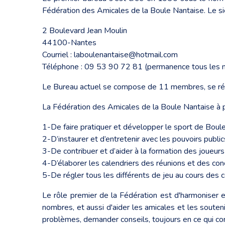
Fédération des Amicales de la Boule Nantaise. Le siè
2 Boulevard Jean Moulin
44100-Nantes
Courriel :
laboulenantaise@hotmail.com
Téléphone : 09 53 90 72 81 (permanence tous les 
Le Bureau actuel se compose de 11 membres, se réuni
La Fédération des Amicales de la Boule Nantaise à p
1-De faire pratiquer et développer le sport de Boule
2-D’instaurer et d’entretenir avec les pouvoirs publi
3-De contribuer et d’aider à la formation des joueur
4-D’élaborer les calendriers des réunions et des conc
5-De régler tous les différents de jeu au cours des co
Le rôle premier de la Fédération est d'harmoniser et
nombres, et aussi d'aider les amicales et les soute
problèmes, demander conseils, toujours en ce qui co