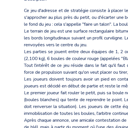
Ce jeu d'adresse et de stratégie consiste à placer le 
s'approcher au plus près du petit, ou d'écarter une 
le fond du jeu : cela s'appelle "faire un talon". La b
Le terrain de jeu est une surface rectangulaire bitu
les bords longitudinaux suivant un profil curvilign
renvoyées vers le centre du jeu.
Les parties se jouent entre deux équipes de 1, 2 o
(2,100 kg), 6 boules de couleur rouge (appelées "Bl
Tout l'intérêt de ce jeu réside dans le fait qu'il fau
force de propulsion suivant qu'on veut placer ou tirer
Les joueurs doivent toujours avoir un pied en contac
joueurs est décidé en début de partie et reste le mêm
Le premier joueur fait rouler le petit, puis sa boule
(boules blanches) qui tente de reprendre le point. Le
doit renverser la situation). Les joueurs de cette 
immobilisation de toutes les boules, l'arbitre contin
Après chaque annonce, une amicale contestation de l'é
de blé), mais à partir du moment où l'une des équipe