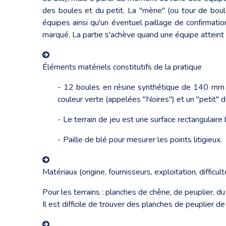
des boules et du petit. La "mène" (ou tour de boul
équipes ainsi qu'un éventuel paillage de confirmatio
marqué. La partie s'achève quand une équipe atteint 
Éléments matériels constitutifs de la pratique
- 12 boules en résine synthétique de 140 mm 
couleur verte (appelées "Noires") et un "petit
- Le terrain de jeu est une surface rectangulair
- Paille de blé pour mesurer les points litigieux.
Matériaux (origine, fournisseurs, exploitation, diffic
Pour les terrains : planches de chêne, de peuplier, du
Il est difficile de trouver des planches de peuplier d