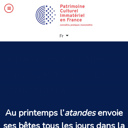
Sélectionnez votre langue
Fr
Le
parcours journalier
dans les Pyrénées / Le
bortüsorhoka
Au printemps l’
atandes
envoie
ses bêtes tous les jours dans la