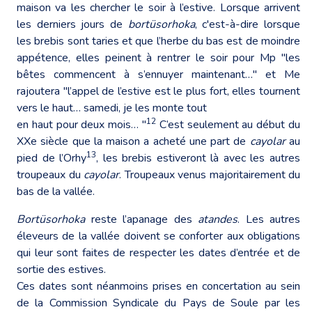
maison va les chercher le soir à l’estive. Lorsque arrivent
les derniers jours de
bortüsorhoka
, c'est-à-dire lorsque
les brebis sont taries et que l’herbe du bas est de moindre
appétence, elles peinent à rentrer le soir pour Mp "les
bêtes commencent à s’ennuyer maintenant…" et Me
rajoutera "l’appel de l’estive est le plus fort, elles tournent
vers le haut… samedi, je les monte tout
12
en haut pour deux mois… "
C’est seulement au début du
XXe siècle que la maison a acheté une part de
cayolar
au
13
pied de l’Orhy
, les brebis estiveront là avec les autres
troupeaux du
cayolar
. Troupeaux venus majoritairement du
bas de la vallée.
Bortüsorhoka
reste l’apanage des
atandes
. Les autres
éleveurs de la vallée doivent se conforter aux obligations
qui leur sont faites de respecter les dates d’entrée et de
sortie des estives.
Ces dates sont néanmoins prises en concertation au sein
de la Commission Syndicale du Pays de Soule par les