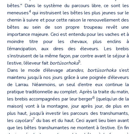
bêtes." Dans le système du parcours libre, ce sont les
4
meneuses
qui instruisent les bêtes les plus jeunes sur le
chemin à suivre et pour cette raison le renouvellement des
bêtes au sein de son propre troupeau revêt une
importance majeure. Ceci est entendu pour les vaches et à
moindre titre pour les chevaux, plus enclins à
l’émancipation, aux dires des éleveurs. Les brebis
s’instruisent de la même façon, par contre avant le séjour à
5
l’estive, l’éleveur fait
bortüsorhoka
.
Dans le mode d’élevage
atandes
,
bortüsorhoka
s’est
maintenu jusqu’à nos jours grâce à une poignée d’éleveurs
de Larrau. Néanmoins, un seul d’entre eux continue la
pratique traditionnelle au complet. Après la traite du matin,
6
les brebis accompagnées par leur berger
(quelqu’un de la
maison) vont à la montagne, jour après jour, de plus en
plus haut, jusqu’à investir les parcours des transhumants,
7
les
cayolars
du bas et du haut. Ceci ayant lieu bien avant
que les bêtes transhumantes ne montent à l’estive. En fin