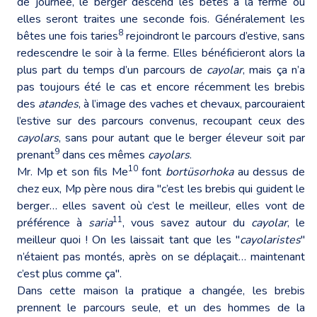
de journée, le berger descend les bêtes à la ferme où
elles seront traites une seconde fois. Généralement les
8
bêtes une fois taries
rejoindront le parcours d’estive, sans
redescendre le soir à la ferme. Elles bénéficieront alors la
plus part du temps d’un parcours de
cayolar
, mais ça n’a
pas toujours été le cas et encore récemment les brebis
des
atandes
, à l’image des vaches et chevaux, parcouraient
l’estive sur des parcours convenus, recoupant ceux des
cayolars
, sans pour autant que le berger éleveur soit par
9
prenant
dans ces mêmes
cayolars
.
10
Mr. Mp et son fils Me
font
bortüsorhoka
au dessus de
chez eux, Mp père nous dira "c’est les brebis qui guident le
berger… elles savent où c’est le meilleur, elles vont de
11
préférence à
saria
, vous savez autour du
cayolar
, le
meilleur quoi ! On les laissait tant que les "
cayolaristes
"
n’étaient pas montés, après on se déplaçait… maintenant
c’est plus comme ça".
Dans cette maison la pratique a changée, les brebis
prennent le parcours seule, et un des hommes de la