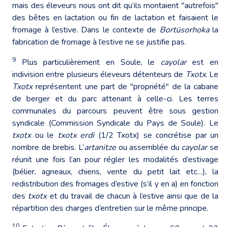
mais des éleveurs nous ont dit qu’ils montaient "autrefois"
des bêtes en lactation ou fin de lactation et faisaient le
fromage à l’estive. Dans le contexte de
Bortüsorhoka
la
fabrication de fromage à l’estive ne se justifie pas.
9
Plus particulièrement en Soule, le
cayolar
est en
indivision entre plusieurs éleveurs détenteurs de
Txotx
. Le
Txotx
représentent une part de "propriété" de la cabane
de berger et du parc attenant à celle-ci. Les terres
communales du parcours peuvent être sous gestion
syndicale (Commission Syndicale du Pays de Soule). Le
txotx
ou le
txotx erdi
(1/2 Txotx) se concrétise par un
nombre de brebis. L’
artanitze
ou assemblée du
cayolar
se
réunit une fois l’an pour régler les modalités d’estivage
(bélier, agneaux, chiens, vente du petit lait etc…), la
redistribution des fromages d’estive (s’il y en a) en fonction
des
txotx
et du travail de chacun à l’estive ainsi que de la
répartition des charges d’entretien sur le même principe.
10