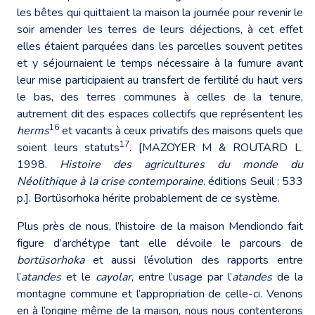
les bêtes qui quittaient la maison la journée pour revenir le
soir amender les terres de leurs déjections, à cet effet
elles étaient parquées dans les parcelles souvent petites
et y séjournaient le temps nécessaire à la fumure avant
leur mise participaient au transfert de fertilité du haut vers
le bas, des terres communes à celles de la tenure,
autrement dit des espaces collectifs que représentent les
16
herms
et vacants à ceux privatifs des maisons quels que
17
soient leurs statuts
. [MAZOYER M & ROUTARD L.
1998.
Histoire des agricultures du monde du
Néolithique à la
crise contemporaine
. éditions Seuil : 533
p.]. Bortüsorhoka hérite probablement de ce système.
Plus près de nous, l’histoire de la maison Mendiondo fait
figure d’archétype tant elle dévoile le parcours de
bortüsorhoka
et aussi l’évolution des rapports entre
l’
atandes
et le
cayolar
, entre l’usage par l’
atandes
de la
montagne commune et l’appropriation de celle-ci. Venons
en à l’origine même de la maison, nous nous contenterons