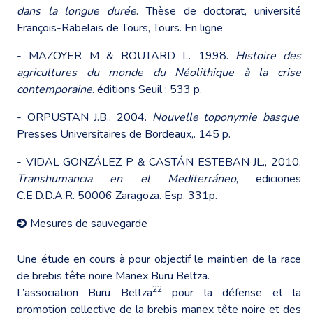
dans la longue durée
. Thèse de doctorat, université
François-Rabelais de Tours, Tours.
En ligne
- MAZOYER M & ROUTARD L. 1998.
Histoire des
agricultures du monde du Néolithique à la crise
contemporaine
. éditions Seuil : 533 p.
- ORPUSTAN J.B., 2004.
Nouvelle toponymie basque
,
Presses Universitaires de Bordeaux,. 145 p.
- VIDAL GONZÁLEZ P & CASTÁN ESTEBAN JL., 2010.
Transhumancia en el Mediterráneo
, ediciones
C.E.D.D.A.R. 50006 Zaragoza. Esp. 331p.
Mesures de sauvegarde
Une étude en cours à pour objectif le maintien de la race
de brebis tête noire Manex Buru Beltza.
22
L’association Buru Beltza
pour la défense et la
promotion collective de la brebis manex tête noire et des