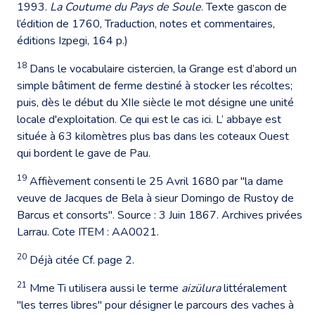
1993.
La Coutume du Pays de Soule
. Texte gascon de
l’édition de 1760, Traduction, notes et commentaires,
éditions Izpegi, 164 p.)
18
Dans le vocabulaire cistercien, la Grange est d’abord un
simple bâtiment de ferme destiné à stocker les récoltes;
puis, dès le début du XIIe siècle le mot désigne une unité
locale d'exploitation. Ce qui est le cas ici. L’ abbaye est
située à 63 kilomètres plus bas dans les coteaux Ouest
qui bordent le gave de Pau.
19
Affièvement consenti le 25 Avril 1680 par "la dame
veuve de Jacques de Bela à sieur Domingo de Rustoy de
Barcus et consorts". Source : 3 Juin 1867. Archives privées
Larrau. Cote ITEM : AA0021.
20
Déjà citée Cf. page 2.
21
Mme Ti utilisera aussi le terme
aizülura
littéralement
"les terres libres" pour désigner le parcours des vaches à