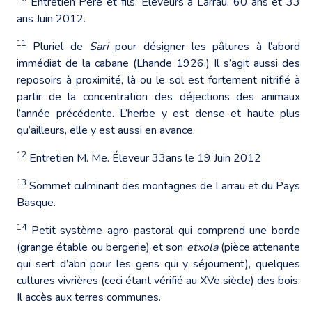
Entretien Père et fils. Éleveurs à Larrau. 60 ans et 33
ans Juin 2012.
11
Pluriel de
Sari
pour désigner les pâtures à l’abord
immédiat de la cabane (Lhande 1926.) Il s’agit aussi des
reposoirs à proximité, là ou le sol est fortement nitrifié à
partir de la concentration des déjections des animaux
l’année précédente. L’herbe y est dense et haute plus
qu’ailleurs, elle y est aussi en avance.
12
Entretien M. Me. Éleveur 33ans le 19 Juin 2012
13
Sommet culminant des montagnes de Larrau et du Pays
Basque.
14
Petit système agro-pastoral qui comprend une borde
(grange étable ou bergerie) et son
etxola
(pièce attenante
qui sert d’abri pour les gens qui y séjournent), quelques
cultures vivrières (ceci étant vérifié au XVe siècle) des bois.
Il accès aux terres communes.