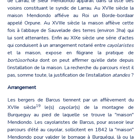
de Larrau, le Sieur Mendiondo apparaît dans la liste des
voisins constituant le syndic de Larrau. Au XVIIe siècle la
maison Mendiondo affiéve au Roi un Borde-bordaar
appelé Orpune. Au XVIIIe siècle la maison affiève cette
fois à l’abbaye de Sauvelade des terres (environ 3ha) qui
lui sont attenantes. Enfin au XIXe siècle une série d’actes
qui conduisent à un arrangement notarié entre
cayolaristes
et la maison, expose en filigrane la pratique de
bortüsorhoka
dont on peut affirmer qu’elle date depuis
l’installation de la maison. La recherche du parcours n’est il
pas, somme toute, la justification de l’installation
atandes
?
Arrangement
Les bergers de Barcus tiennent par un affièvement du
19
XVIIe siècle
le(s)
cayolar
(s) de la montagne de
Burqueguy au pied de laquelle se trouve la "maison"
Mendiondo. Les cayolaristes de Barcus, pour asseoir leur
parcours d’été au cayolar, sollicitent en 1842 la "maison"
Mendiondo pour valider le bornage à Burquégui, là ou la