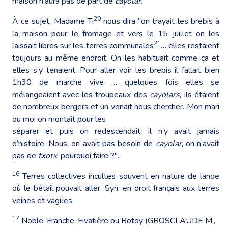
maison n’aura pas de part de
cayolar
.
20
À ce sujet, Madame Ti
nous dira "on trayait les brebis à
la maison pour le fromage et vers le 15 juillet on les
21
laissait libres sur les terres communales
… elles restaient
toujours au même endroit. On les habituait comme ça et
elles s’y tenaient. Pour aller voir les brebis il fallait bien
1h30 de marche vive … quelques fois elles se
mélangeaient avec les troupeaux des
cayolars
, ils étaient
de nombreux bergers et un venait nous chercher. Mon mari
ou moi on montait pour les
séparer et puis on redescendait, il n’y avait jamais
d’histoire. Nous, on avait pas besoin de
cayolar
, on n’avait
pas de
txotx
, pourquoi faire ?".
16
Terres collectives incultes souvent en nature de lande
où le bétail pouvait aller. Syn. en droit français aux terres
veines et vagues
17
Noble, Franche, Fivatière ou Botoy (GROSCLAUDE M.,