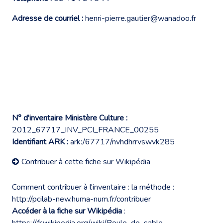
Adresse de courriel :
henri-pierre.gautier@wanadoo.fr
N° d'inventaire Ministère Culture :
2012_67717_INV_PCI_FRANCE_00255
Identifiant ARK :
ark:/67717/nvhdhrrvswvk285
Contribuer à cette fiche sur Wikipédia
Comment contribuer à l'inventaire : la méthode :
http://pcilab-new.huma-num.fr/contribuer
Accéder à la fiche sur Wikipédia
:
https://fr.wikipedia.org/wiki/Boule_de_sable