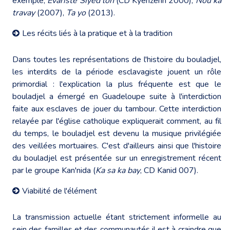
exemple,
Evariste Siyèd'lon
(CD Kyenzenn 2000),
Nou ka
travay
(2007),
Ta yo
(2013).
Les récits liés à la pratique et à la tradition
Dans toutes les représentations de l'histoire du bouladjel,
les interdits de la période esclavagiste jouent un rôle
primordial : l'explication la plus fréquente est que le
bouladjel a émergé en Guadeloupe suite à l'interdiction
faite aux esclaves de jouer du tambour. Cette interdiction
relayée par l'église catholique expliquerait comment, au fil
du temps, le bouladjel est devenu la musique privilégiée
des veillées mortuaires. C'est d'ailleurs ainsi que l'histoire
du bouladjel est présentée sur un enregistrement récent
par le groupe Kan'nida (
Ka sa ka
bay
, CD Kanid 007).
Viabilité de l'élément
La transmission actuelle étant strictement informelle au
sein des familles et des communautés il est à craindre que