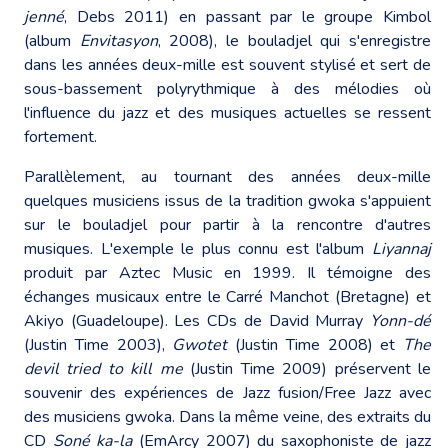
jenné
, Debs 2011) en passant par le groupe Kimbol
(album
Envitasyon
, 2008), le bouladjel qui s'enregistre
dans les années deux-mille est souvent stylisé et sert de
sous-bassement polyrythmique à des mélodies où
l'influence du jazz et des musiques actuelles se ressent
fortement.
Parallèlement, au tournant des années deux-mille
quelques musiciens issus de la tradition gwoka s'appuient
sur le bouladjel pour partir à la rencontre d'autres
musiques. L'exemple le plus connu est l'album
Liyannaj
produit par Aztec Music en 1999. Il témoigne des
échanges musicaux entre le Carré Manchot (Bretagne) et
Akiyo (Guadeloupe). Les CDs de David Murray
Yonn-dé
(Justin Time 2003),
Gwotet
(Justin Time 2008) et
The
devil tried to kill me
(Justin Time 2009) préservent le
souvenir des expériences de Jazz fusion/Free Jazz avec
des musiciens gwoka. Dans la même veine, des extraits du
CD
Soné ka-la
(EmArcy 2007) du saxophoniste de jazz