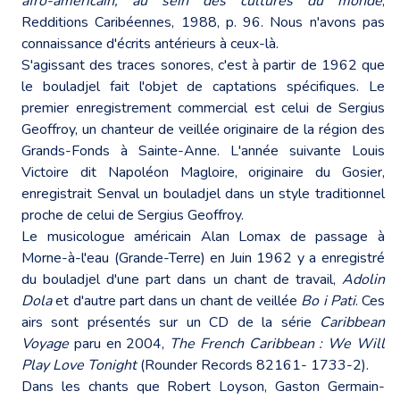
afro-américain, au sein des cultures du monde
,
Redditions Caribéennes, 1988, p. 96. Nous n'avons pas
connaissance d'écrits antérieurs à ceux-là.
S'agissant des traces sonores, c'est à partir de 1962 que
le bouladjel fait l'objet de captations spécifiques. Le
premier enregistrement commercial est celui de Sergius
Geoffroy, un chanteur de veillée originaire de la région des
Grands-Fonds à Sainte-Anne. L'année suivante Louis
Victoire dit Napoléon Magloire, originaire du Gosier,
enregistrait Senval un bouladjel dans un style traditionnel
proche de celui de Sergius Geoffroy.
Le musicologue américain Alan Lomax de passage à
Morne-à-l'eau (Grande-Terre) en Juin 1962 y a enregistré
du bouladjel d'une part dans un chant de travail,
Adolin
Dola
et d'autre part dans un chant de veillée
Bo i Pati
. Ces
airs sont présentés sur un CD de la série
Caribbean
Voyage
paru en 2004,
The French Caribbean : We Will
Play Love Tonight
(Rounder Records 82161- 1733-2).
Dans les chants que Robert Loyson, Gaston Germain-