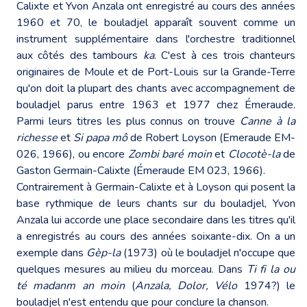
Calixte et Yvon Anzala ont enregistré au cours des années
1960 et 70, le bouladjel apparaît souvent comme un
instrument supplémentaire dans l'orchestre traditionnel
aux côtés des tambours
ka
. C'est à ces trois chanteurs
originaires de Moule et de Port-Louis sur la Grande-Terre
qu'on doit la plupart des chants avec accompagnement de
bouladjel parus entre 1963 et 1977 chez Émeraude.
Parmi leurs titres les plus connus on trouve
Canne à la
richesse
et
Si papa mô
de Robert Loyson (Emeraude EM-
026, 1966), ou encore
Zombi baré moin
et
Clocotè-la
de
Gaston Germain-Calixte (Émeraude EM 023, 1966).
Contrairement à Germain-Calixte et à Loyson qui posent la
base rythmique de leurs chants sur du bouladjel, Yvon
Anzala lui accorde une place secondaire dans les titres qu'il
a enregistrés au cours des années soixante-dix. On a un
exemple dans
Gèp-la
(1973) où le bouladjel n'occupe que
quelques mesures au milieu du morceau. Dans
Ti fi la
ou
té madanm an moin
(
Anzala, Dolor, Vélo
1974?) le
bouladjel n'est entendu que pour conclure la chanson.