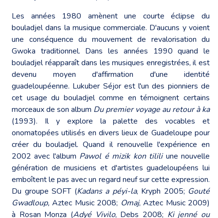
Les années 1980 amènent une courte éclipse du
bouladjel dans la musique commerciale. D'aucuns y voient
une conséquence du mouvement de revalorisation du
Gwoka traditionnel. Dans les années 1990 quand le
bouladjel réapparaît dans les musiques enregistrées, il est
devenu moyen d'affirmation d'une identité
guadeloupéenne. Lukuber Séjor est l'un des pionniers de
cet usage du bouladjel comme en témoignent certains
morceaux de son album
Du premier voyage au retour à ka
(1993). Il y explore la palette des vocables et
onomatopées utilisés en divers lieux de Guadeloupe pour
créer du bouladjel. Quand il renouvelle l'expérience en
2002 avec l'album
Pawol é mizik kon tilili
une nouvelle
génération de musiciens et d'artistes guadeloupéens lui
emboîtent le pas avec un regard neuf sur cette expression.
Du groupe SOFT (
Kadans a péyi-la
, Kryph 2005;
Gouté
Gwadloup,
Aztec Music 2008;
Omaj
, Aztec Music 2009)
à Rosan Monza (
Adyé Vivilo
, Debs 2008;
Ki jenné ou