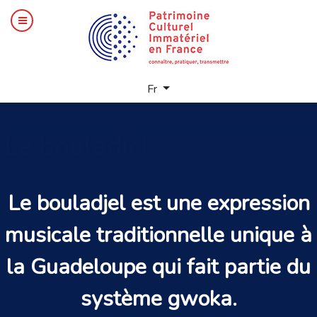
Sélectionnez votre langue
Fr
Le
bouladjel
Le bouladjel est une
expression
musicale traditionnelle
unique à
la
Guadeloupe
qui fait partie du
système
gwoka
.