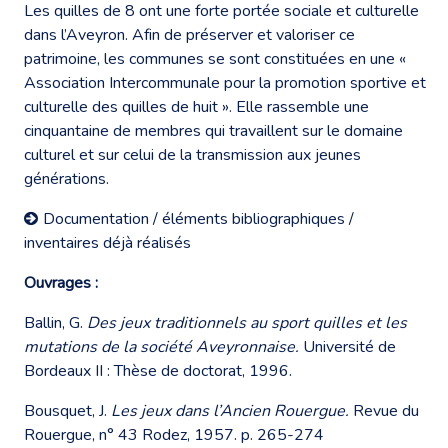
Les quilles de 8 ont une forte portée sociale et culturelle
dans l’Aveyron. Afin de préserver et valoriser ce
patrimoine, les communes se sont constituées en une «
Association Intercommunale pour la promotion sportive et
culturelle des quilles de huit ». Elle rassemble une
cinquantaine de membres qui travaillent sur le domaine
culturel et sur celui de la transmission aux jeunes
générations.
Documentation / éléments bibliographiques /
inventaires déjà réalisés
Ouvrages :
Ballin, G.
Des jeux traditionnels au sport quilles et les
mutations de la société Aveyronnaise.
Université de
Bordeaux II : Thèse de doctorat, 1996.
Bousquet, J.
Les jeux dans l’Ancien Rouergue.
Revue du
Rouergue, n° 43 Rodez, 1957. p. 265-274