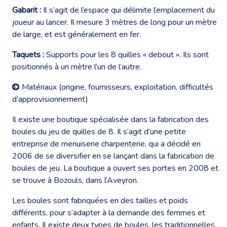
Gabarit :
Il s’agit de l’espace qui délimite l’emplacement du
joueur au lancer. Il mesure 3 mètres de long pour un mètre
de large, et est généralement en fer.
Taquets :
Supports pour les 8 quilles « debout ». Ils sont
positionnés à un mètre l’un de l’autre.
Matériaux (origine, fournisseurs, exploitation, difficultés
d’approvisionnement)
Il existe une boutique spécialisée dans la fabrication des
boules du jeu de quilles de 8. Il s’agit d’une petite
entreprise de menuiserie charpenterie, qui a décidé en
2006 de se diversifier en se lançant dans la fabrication de
boules de jeu. La boutique a ouvert ses portes en 2008 et
se trouve à Bozouls, dans l’Aveyron.
Les boules sont fabriquées en des tailles et poids
différents, pour s’adapter à la demande des femmes et
enfants. Il existe deux types de boules, les traditionnelles