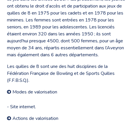
ont obtenu le droit d’accès et de participation aux jeux de
quilles de 8 en 1975 pour les cadets et en 1978 pour les
minimes. Les femmes sont entrées en 1978 pour les
seniors, en 1989 pour les adolescentes. Les licenciés
étaient environ 320 dans les années 1950 ; ils sont
aujourd’hui presque 4500, dont 500 femmes, pour un âge
moyen de 34 ans, répartis essentiellement dans l’Aveyron
mais également dans 6 autres départements.
Les quilles de 8 sont une des huit disciplines de la
Fédération Française de Bowling et de Sports Quilles
(F.F.B.S.Q.).
Modes de valorisation
- Site internet.
Actions de valorisation