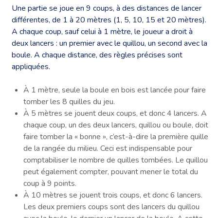
Une partie se joue en 9 coups, à des distances de lancer
différentes, de 1 à 20 mètres (1, 5, 10, 15 et 20 mètres).
A chaque coup, sauf celui à 1 mètre, le joueur a droit à
deux lancers : un premier avec le quillou, un second avec la
boule. A chaque distance, des règles précises sont
appliquées.
À 1 mètre, seule la boule en bois est lancée pour faire
tomber les 8 quilles du jeu.
À 5 mètres se jouent deux coups, et donc 4 lancers. A
chaque coup, un des deux lancers, quillou ou boule, doit
faire tomber la « bonne », c’est-à-dire la première quille
de la rangée du milieu. Ceci est indispensable pour
comptabiliser le nombre de quilles tombées. Le quillou
peut également compter, pouvant mener le total du
coup à 9 points.
À 10 mètres se jouent trois coups, et donc 6 lancers.
Les deux premiers coups sont des lancers du quillou