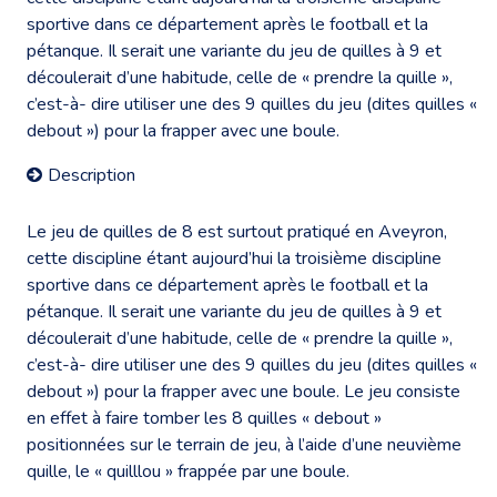
sportive dans ce département après le football et la
pétanque. Il serait une variante du jeu de quilles à 9 et
découlerait d’une habitude, celle de « prendre la quille »,
c’est-à- dire utiliser une des 9 quilles du jeu (dites quilles «
debout ») pour la frapper avec une boule.
Description
Le jeu de quilles de 8 est surtout pratiqué en Aveyron,
cette discipline étant aujourd’hui la troisième discipline
sportive dans ce département après le football et la
pétanque. Il serait une variante du jeu de quilles à 9 et
découlerait d’une habitude, celle de « prendre la quille »,
c’est-à- dire utiliser une des 9 quilles du jeu (dites quilles «
debout ») pour la frapper avec une boule. Le jeu consiste
en effet à faire tomber les 8 quilles « debout »
positionnées sur le terrain de jeu, à l’aide d’une neuvième
quille, le « quilllou » frappée par une boule.