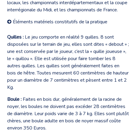
locaux, les championnats interdépartementaux et la coupe
interrégionale du Midi, et les championnats de France.
Éléments matériels constitutifs de la pratique
Quilles :
Le jeu comporte en réalité 9 quilles. 8 sont
disposées sur le terrain de jeu, elles sont dites « debout » ;
une est conservée par le joueur, c’est la « quille joueuse »,
le « quillou ». Elle est utilisée pour faire tomber les 8
autres quilles. Les quilles sont généralement faites en
bois de hêtre. Toutes mesurent 60 centimètres de hauteur
pour un diamètre de 7 centimètres et pèsent entre 1 et 2
Kg.
Boule :
Faites en bois dur, généralement de la racine de
noyer, les boules ne doivent pas excéder 28 centimètres
de diamètre. Leur poids varie de 3 à 7 kg. Elles sont plutôt
chères, une boule adulte en bois de noyer massif coûte
environ 350 Euros.