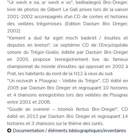
"Ur wech e oa, ur wech e vo", beilhadegoù Bro-Dreger,
livre de photos de Gilbert Le Gall prises lors de la saison
2001-2002 accompagnés d'un CD de contes et histoires
des veillées trégorroises (Edition Dastum Bro Dreger,
2002)
"Kement a dud fur eget moc’h bade’et / Insultes et
disputes en breton", ce septième CD de l’Encyclopédie
sonore du Trégor-Goëlo, éditée par Dastum Bro-Dreger
en 2005, propose l’enregistrement live du fameux
championnat du monde d’insultes qui opposait en 2002 à
Prat, les habitants du nord de la N12 à ceux du sud.
"Un nozvezh e Plougraz - Veillée du Trégor", CD édité en
2009 par Dastum Bro Dreger et regroupant 10 histoires
et 4 chansons enregistrées lors des veillées de Plougras
entre 2001 et 2008.
"Goude an overenn – Istorioù fentus Bro-Dreger", CD
édité en 2013 par Dastum Bro Dreger et regroupant 14
histoires et 3 chansons sur le thème des curés.
Documentation / éléments bibliographiques/inventaires