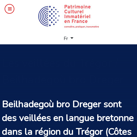
Sélectionnez votre langue
Fr
Les
veillées du Trégor /
Beilhadegoù bro Dreger
Beilhadegoù bro Dreger sont
des veillées en langue bretonne
dans la région du Trégor (Côtes