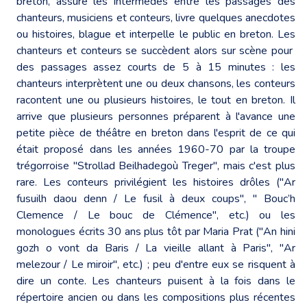
breton, assure les intermèdes entre les passages des
chanteurs, musiciens et conteurs, livre quelques anecdotes
ou histoires, blague et interpelle le public en breton. Les
chanteurs et conteurs se succèdent alors sur scène pour
des passages assez courts de 5 à 15 minutes : les
chanteurs interprètent une ou deux chansons, les conteurs
racontent une ou plusieurs histoires, le tout en breton. Il
arrive que plusieurs personnes préparent à l'avance une
petite pièce de théâtre en breton dans l'esprit de ce qui
était proposé dans les années 1960-70 par la troupe
trégorroise "Strollad Beilhadegoù Treger", mais c'est plus
rare. Les conteurs privilégient les histoires drôles ("Ar
fusuilh daou denn / Le fusil à deux coups", " Bouc’h
Clemence / Le bouc de Clémence", etc.) ou les
monologues écrits 30 ans plus tôt par Maria Prat ("An hini
gozh o vont da Baris / La vieille allant à Paris", "Ar
melezour / Le miroir", etc.) ; peu d'entre eux se risquent à
dire un conte. Les chanteurs puisent à la fois dans le
répertoire ancien ou dans les compositions plus récentes