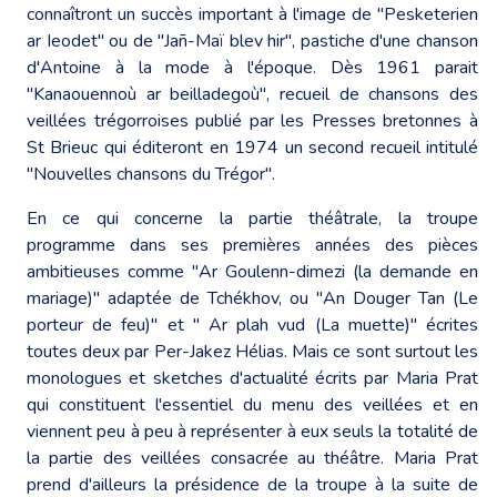
connaîtront un succès important à l'image de "Pesketerien
ar Ieodet" ou de "Jañ-Maï blev hir", pastiche d'une chanson
d'Antoine à la mode à l'époque. Dès 1961 parait
"Kanaouennoù ar beilladegoù", recueil de chansons des
veillées trégorroises publié par les Presses bretonnes à
St Brieuc qui éditeront en 1974 un second recueil intitulé
"Nouvelles chansons du Trégor".
En ce qui concerne la partie théâtrale, la troupe
programme dans ses premières années des pièces
ambitieuses comme "Ar Goulenn-dimezi (la demande en
mariage)" adaptée de Tchékhov, ou "An Douger Tan (Le
porteur de feu)" et " Ar plah vud (La muette)" écrites
toutes deux par Per-Jakez Hélias. Mais ce sont surtout les
monologues et sketches d'actualité écrits par Maria Prat
qui constituent l'essentiel du menu des veillées et en
viennent peu à peu à représenter à eux seuls la totalité de
la partie des veillées consacrée au théâtre. Maria Prat
prend d'ailleurs la présidence de la troupe à la suite de