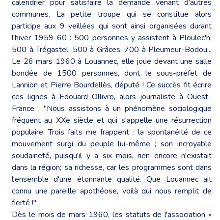
calendrier pour satisfaire la demande venant d'autres
communes. La petite troupe qui se constitue alors
participe aux 9 veillées qui sont ainsi organisées durant
l'hiver 1959-60 : 500 personnes y assistent à Ploulec'h,
500 à Trégastel, 500 à Grâces, 700 à Pleumeur-Bodou...
Le 26 mars 1960 à Louannec, elle joue devant une salle
bondée de 1500 personnes, dont le sous-préfet de
Lannion et Pierre Bourdellès, député ! Ce succès fit écrire
ces lignes à Edouard Ollivro, alors journaliste à Ouest-
France : "Nous assistons à un phénomène sociologique
fréquent au XXe siècle et qui s'appelle une résurrection
populaire. Trois faits me frappent : la spontanéité de ce
mouvement surgi du peuple lui-même ; son incroyable
soudaineté, puisqu'il y a six mois, rien encore n'existait
dans la région; sa richesse, car les programmes sont dans
l'ensemble d'une étonnante qualité. Que Louannec ait
connu une pareille apothéose, voilà qui nous remplit de
fierté !"
Dès le mois de mars 1960, les statuts de l'association «