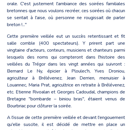
orale. C'est justement l'ambiance des soirées familiales
bretonnes que nous voulons recréer, ces soirées où chacun
se sentait à l'aise, où personne ne rougissait de parler
breton !..."
Cette première veillée eut un succès retentissant et fit
salle comble (400 spectateurs). Y prirent part une
vingtaine d'acteurs, conteurs, musiciens et chanteurs parmi
lesquels des noms qui compteront dans l'histoire des
veillées du Trégor dans les vingt années qui suivront :
Bernard Le Ny, épicier à Ploulec'h, Yves Droniou,
agriculteur à Brélévenez, Jean Derrien, menuisier à
Louannec, Maria Prat, agricultrice en retraite à Brélévenez,
etc. Etienne Rivoalan et Georges Cadoudal, champions de
Bretagne "bombarde – biniou bras", étaient venus de
Bourbriac pour clôturer la soirée.
A l'issue de cette première veillée et devant l'engouement
qu'elle suscite, il est décidé de mettre en place un