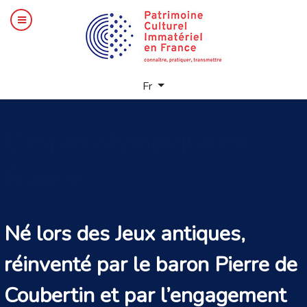
Sélectionnez votre langue
Fr
L'esprit
olympique en
France
Né lors des Jeux antiques,
réinventé par le baron Pierre de
Coubertin et par l’engagement