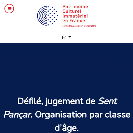
Sélectionnez votre langue
Fr
Le
carnaval à la classe
d’Amou
Défilé
, jugement de
Sent
Pançar
. Organisation par
classe
d’âge
.