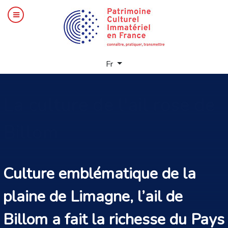
Sélectionnez votre langue
Fr
La
culture de l'ail rose de
Billom
Culture emblématique de la
plaine de Limagne, l’ail de
Billom a fait la richesse du Pays