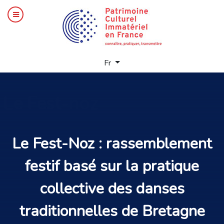
Sélectionnez votre langue
Fr
Le
Fest-noz
Le Fest-Noz :
rassemblement
festif
basé sur la pratique
collective des
danses
traditionnelles
de
Bretagne