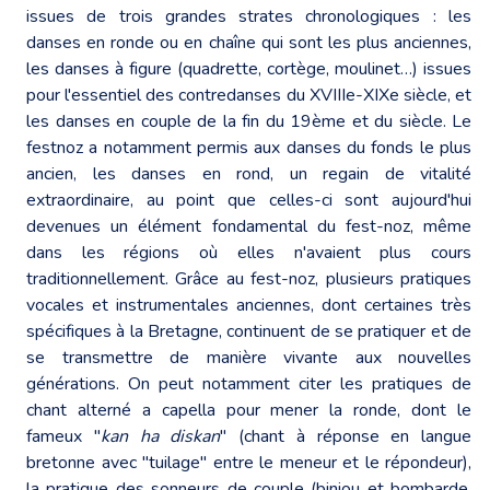
issues de trois grandes strates chronologiques : les
danses en ronde ou en chaîne qui sont les plus anciennes,
les danses à figure (quadrette, cortège, moulinet…) issues
pour l'essentiel des contredanses du XVIIIe-XIXe siècle, et
les danses en couple de la fin du 19ème et du siècle. Le
festnoz a notamment permis aux danses du fonds le plus
ancien, les danses en rond, un regain de vitalité
extraordinaire, au point que celles-ci sont aujourd'hui
devenues un élément fondamental du fest-noz, même
dans les régions où elles n'avaient plus cours
traditionnellement. Grâce au fest-noz, plusieurs pratiques
vocales et instrumentales anciennes, dont certaines très
spécifiques à la Bretagne, continuent de se pratiquer et de
se transmettre de manière vivante aux nouvelles
générations. On peut notamment citer les pratiques de
chant alterné a capella pour mener la ronde, dont le
fameux "
kan ha diskan
" (chant à réponse en langue
bretonne avec "tuilage" entre le meneur et le répondeur),
la pratique des sonneurs de couple (biniou et bombarde,