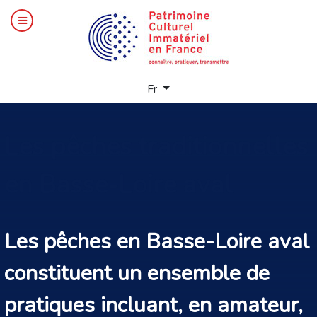
Sélectionnez votre langue
Fr
Les
pêches traditionnelles
en Basse-Loire aval
Les pêches en Basse-Loire aval
constituent un ensemble de
pratiques incluant, en amateur,