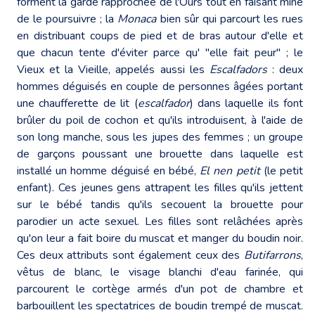
forment la garde rapprochée de l'Ours tout en faisant mine
de le poursuivre ; la
Monaca
bien sûr qui parcourt les rues
en distribuant coups de pied et de bras autour d'elle et
que chacun tente d'éviter parce qu' "elle fait peur" ; le
Vieux et la Vieille, appelés aussi les
Escalfadors
: deux
hommes déguisés en couple de personnes âgées portant
une chaufferette de lit (
escalfador
) dans laquelle ils font
brûler du poil de cochon et qu'ils introduisent, à l'aide de
son long manche, sous les jupes des femmes ; un groupe
de garçons poussant une brouette dans laquelle est
installé un homme déguisé en bébé,
El nen petit
(le petit
enfant). Ces jeunes gens attrapent les filles qu'ils jettent
sur le bébé tandis qu'ils secouent la brouette pour
parodier un acte sexuel. Les filles sont relâchées après
qu'on leur a fait boire du muscat et manger du boudin noir.
Ces deux attributs sont également ceux des
Butifarrons
,
vêtus de blanc, le visage blanchi d'eau farinée, qui
parcourent le cortège armés d'un pot de chambre et
barbouillent les spectatrices de boudin trempé de muscat.