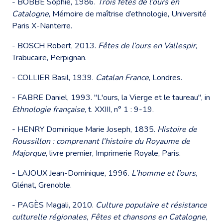
- BOBBE Sophie, 1986.
Trois fêtes de l’ours en
Catalogne
, Mémoire de maîtrise d’ethnologie, Université
Paris X-Nanterre.
- BOSCH Robert, 2013.
Fêtes de l’ours en Vallespir
,
Trabucaire, Perpignan.
- COLLIER Basil, 1939.
Catalan France
, Londres.
- FABRE Daniel, 1993. "L'ours, la Vierge et le taureau", in
Ethnologie française
, t. XXIII, n° 1 : 9-19.
- HENRY Dominique Marie Joseph, 1835.
Histoire de
Roussillon : comprenant l’histoire du Royaume de
Majorque
, livre premier, Imprimerie Royale, Paris.
- LAJOUX Jean-Dominique, 1996.
L’homme et l’ours
,
Glénat, Grenoble.
- PAGÈS Magali, 2010.
Culture populaire et résistance
culturelle régionales, Fêtes et chansons en Catalogne
,