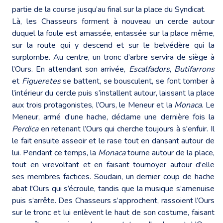
partie de la course jusqu’au final sur la place du Syndicat.
Là, les Chasseurs forment à nouveau un cercle autour
duquel la foule est amassée, entassée sur la place même,
sur la route qui y descend et sur le belvédère qui la
surplombe. Au centre, un tronc d’arbre servira de siège à
l’Ours. En attendant son arrivée,
Escalfadors
,
Butifarrons
et
Figueretes
se battent, se bousculent, se font tomber à
l’intérieur du cercle puis s’installent autour, laissant la place
aux trois protagonistes, l’Ours, le Meneur et la
Monaca
. Le
Meneur, armé d’une hache, déclame une dernière fois la
Perdica
en retenant l’Ours qui cherche toujours à s'enfuir. Il
le fait ensuite asseoir et le rase tout en dansant autour de
lui. Pendant ce temps, la
Monaca
tourne autour de la place,
tout en virevoltant et en faisant tournoyer autour d'elle
ses membres factices. Soudain, un dernier coup de hache
abat l'Ours qui s’écroule, tandis que la musique s’amenuise
puis s’arrête. Des Chasseurs s’approchent, rassoient l’Ours
sur le tronc et lui enlèvent le haut de son costume, faisant