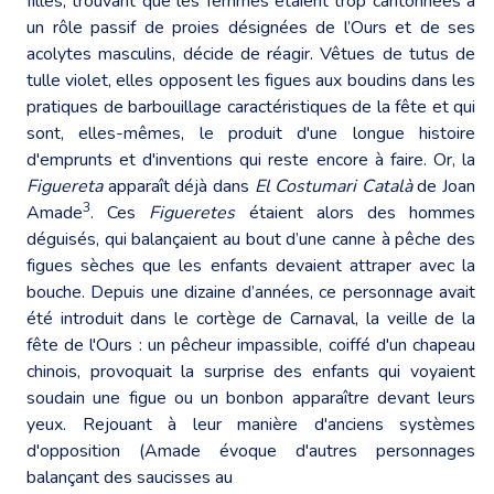
filles, trouvant que les femmes étaient trop cantonnées à
un rôle passif de proies désignées de l’Ours et de ses
acolytes masculins, décide de réagir. Vêtues de tutus de
tulle violet, elles opposent les figues aux boudins dans les
pratiques de barbouillage caractéristiques de la fête et qui
sont, elles-mêmes, le produit d'une longue histoire
d'emprunts et d'inventions qui reste encore à faire. Or, la
Figuereta
apparaît déjà dans
El Costumari Català
de Joan
3
Amade
. Ces
Figueretes
étaient alors des hommes
déguisés, qui balançaient au bout d’une canne à pêche des
figues sèches que les enfants devaient attraper avec la
bouche. Depuis une dizaine d’années, ce personnage avait
été introduit dans le cortège de Carnaval, la veille de la
fête de l'Ours : un pêcheur impassible, coiffé d'un chapeau
chinois, provoquait la surprise des enfants qui voyaient
soudain une figue ou un bonbon apparaître devant leurs
yeux. Rejouant à leur manière d'anciens systèmes
d'opposition (Amade évoque d'autres personnages
balançant des saucisses au