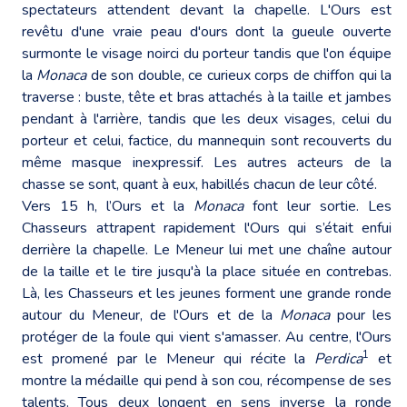
spectateurs attendent devant la chapelle. L'Ours est
revêtu d'une vraie peau d'ours dont la gueule ouverte
surmonte le visage noirci du porteur tandis que l'on équipe
la
Monaca
de son double, ce curieux corps de chiffon qui la
traverse : buste, tête et bras attachés à la taille et jambes
pendant à l'arrière, tandis que les deux visages, celui du
porteur et celui, factice, du mannequin sont recouverts du
même masque inexpressif. Les autres acteurs de la
chasse se sont, quant à eux, habillés chacun de leur côté.
Vers 15 h, l’Ours et la
Monaca
font leur sortie. Les
Chasseurs attrapent rapidement l'Ours qui s’était enfui
derrière la chapelle. Le Meneur lui met une chaîne autour
de la taille et le tire jusqu'à la place située en contrebas.
Là, les Chasseurs et les jeunes forment une grande ronde
autour du Meneur, de l'Ours et de la
Monaca
pour les
protéger de la foule qui vient s'amasser. Au centre, l'Ours
1
est promené par le Meneur qui récite la
Perdica
et
montre la médaille qui pend à son cou, récompense de ses
talents. Tous deux longent en sens inverse la ronde