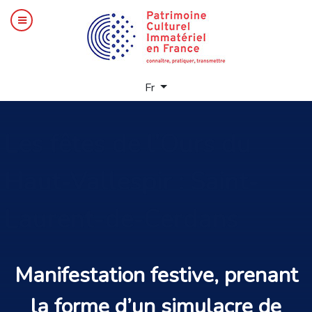
Sélectionnez votre langue
Fr
Les
fêtes de l’Ours du
Haut-Vallespir : Saint-
Laurent-de-Cerdans
Manifestation festive, prenant
la forme d’un simulacre de