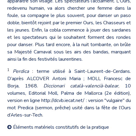
apparaître son visage. Les spectateurs l'acclament. L'Ours,
redevenu humain, va alors chercher une femme dans la
foule, sa compagne le plus souvent, pour danser un paso
doble, bientôt rejoint par le premier Ours, les Chasseurs et
les jeunes. Enfin, la cobla commence à jouer des sardanes
et les spectateurs qui le souhaitent forment des rondes
pour danser. Plus tard encore, à la nuit tombante, on brûle
sa Majesté Carnaval sous les airs des bandas, marquant
ainsi la fin des festivités laurentines.
1
Perdica
: terme utilisé à Saint-Laurent-de-Cerdans.
D’après ALCOVER Antoni Maria ; MOLL Francesc de
Borja, 1968.
Diccionari català-valencià-balear
, 10
volumes, Editorial Moll, Palma de Mallorca (2e édition),
version en ligne
http://dcvb.iecat.net/
: version "vulgaire" du
mot Predica (sermon, prêche) usité dans la fête de l’Ours
d’Arles-sur-Tech.
Éléments matériels constitutifs de la pratique