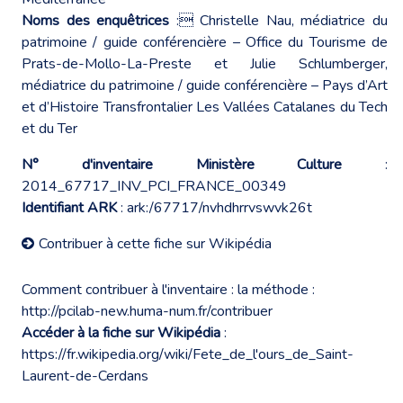
Noms des enquêtrices
: Christelle Nau, médiatrice du
patrimoine / guide conférencière – Office du Tourisme de
Prats-de-Mollo-La-Preste et Julie Schlumberger,
médiatrice du patrimoine / guide conférencière – Pays d’Art
et d’Histoire Transfrontalier Les Vallées Catalanes du Tech
et du Ter
N° d'inventaire Ministère Culture
:
2014_67717_INV_PCI_FRANCE_00349
Identifiant ARK
: ark:/67717/nvhdhrrvswvk26t
Contribuer à cette fiche sur Wikipédia
Comment contribuer à l'inventaire : la méthode :
http://pcilab-new.huma-num.fr/contribuer
Accéder à la fiche sur Wikipédia
:
https://fr.wikipedia.org/wiki/Fete_de_l'ours_de_Saint-
Laurent-de-Cerdans