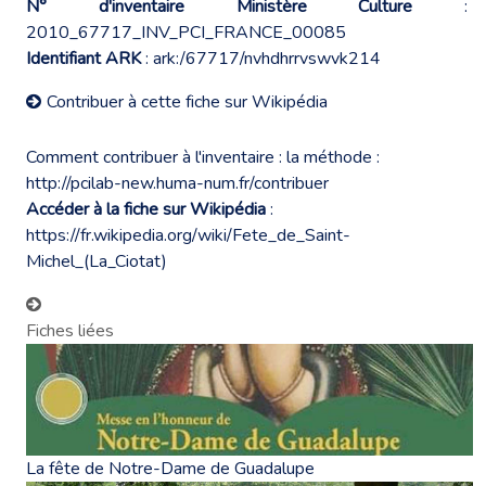
N° d'inventaire Ministère Culture
:
2010_67717_INV_PCI_FRANCE_00085
Identifiant ARK
: ark:/67717/nvhdhrrvswvk214
Contribuer à cette fiche sur Wikipédia
Comment contribuer à l'inventaire : la méthode :
http://pcilab-new.huma-num.fr/contribuer
Accéder à la fiche sur Wikipédia
:
https://fr.wikipedia.org/wiki/Fete_de_Saint-
Michel_(La_Ciotat)
Fiches liées
La fête de Notre-Dame de Guadalupe