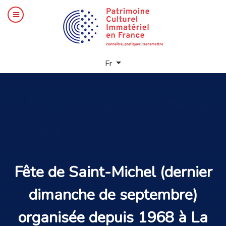
Sélectionnez votre langue
Fr
La
fête de Saint-Michel à
La Ciotat
Fête
de Saint-Michel (dernier
dimanche de septembre)
organisée depuis 1968 à
La