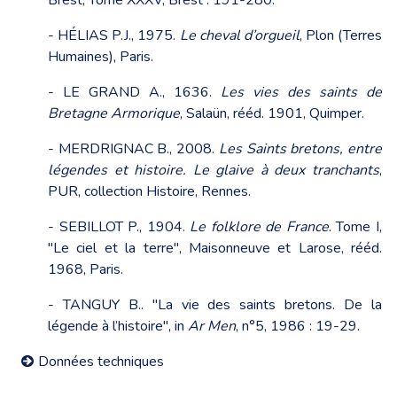
Brest, Tome XXXV, Brest : 191-280.
- HÉLIAS P.J., 1975.
Le cheval d’orgueil
, Plon (Terres
Humaines), Paris.
- LE GRAND A., 1636.
Les vies des saints de
Bretagne Armorique
, Salaün, rééd. 1901, Quimper.
- MERDRIGNAC B., 2008.
Les Saints bretons, entre
légendes et histoire. Le glaive à deux tranchants
,
PUR, collection Histoire, Rennes.
- SEBILLOT P., 1904.
Le folklore de France
. Tome I,
"Le ciel et la terre", Maisonneuve et Larose, rééd.
1968, Paris.
- TANGUY B.. "La vie des saints bretons. De la
légende à l’histoire", in
Ar Men
, n°5, 1986 : 19-29.
Données techniques