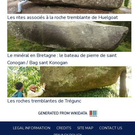
Les rites associés à la roche tremblante de Huelgoat
Le minéral en Bretagne : le bateau de pierre de saint
Conogan / Bag sant Konogan
Les roches tremblantes de Trégunc
GENERATED FROM WIKIDATA
LEGAL INFORMATION
CREDITS
SITE MAP
CONTACT US