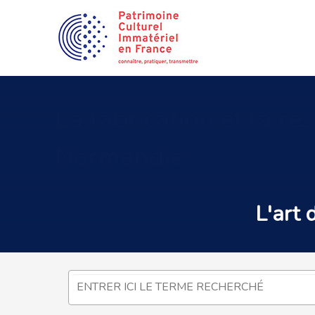
La
fabrication et la r
Normandie
L'
art