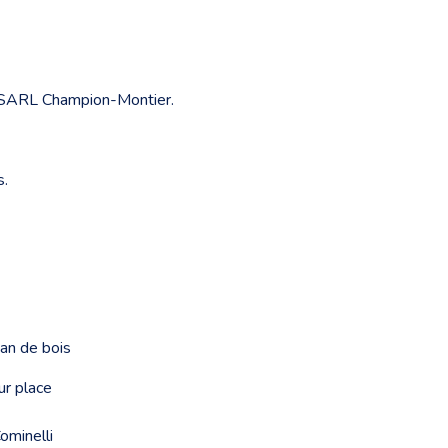
se SARL Champion-Montier.
s.
pan de bois
r place
ominelli