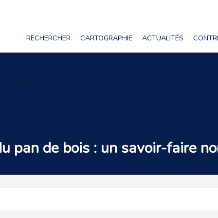
RECHERCHER
CARTOGRAPHIE
ACTUALITÉS
CONTR
estauration de maisons en pa
du
pan de bois
: un
savoir-faire
no