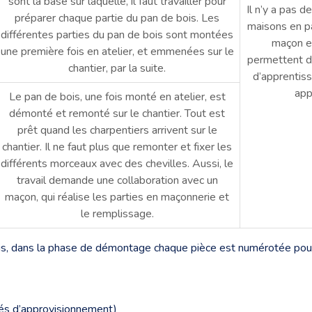
sont la base sur laquelle, il faut travailler pour
Il n’y a pas d
préparer chaque partie du pan de bois. Les
maisons en pa
différentes parties du pan de bois sont montées
maçon e
une première fois en atelier, et emmenées sur le
permettent d’
chantier, par la suite.
d’apprentiss
app
Le pan de bois, une fois monté en atelier, est
démonté et remonté sur le chantier. Tout est
prêt quand les charpentiers arrivent sur le
chantier. Il ne faut plus que remonter et fixer les
différents morceaux avec des chevilles. Aussi, le
travail demande une collaboration avec un
maçon, qui réalise les parties en maçonnerie et
le remplissage.
s, dans la phase de démontage chaque pièce est numérotée pour po
ultés d’approvisionnement)